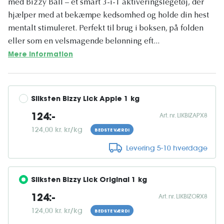
med Bizzy Ball – et smart 3-i-1 aktiveringslegetøj, der
hjælper med at bekæmpe kedsomhed og holde din hest
mentalt stimuleret. Perfekt til brug i boksen, på folden
eller som en velsmagende belønning eft...
Mere information
Sliksten Bizzy Lick Apple 1 kg
Art. nr. LIKBIZAPX8
124:-
124,00 kr. kr/kg
BEDSTE VÆRDI
Levering 5-10 hverdage
Sliksten Bizzy Lick Original 1 kg
Art. nr. LIKBIZORX8
124:-
124,00 kr. kr/kg
BEDSTE VÆRDI