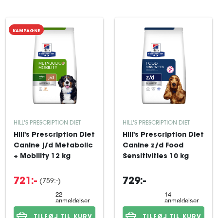
KAMPAGNE
HILL'S PRESCRIPTION DIET
HILL'S PRESCRIPTION DIET
Hill's Prescription Diet
Hill's Prescription Diet
Canine j/d Metabolic
Canine z/d Food
+ Mobility 12 kg
Sensitivities 10 kg
(759:-)
721:-
729:-
TILFØJ TIL KURV
TILFØJ TIL KURV