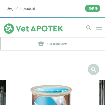
SØG
INDKØBSKURV