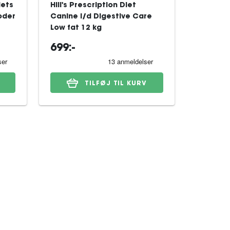
iets
Hill's Prescription Diet
Royal Ca
oder
Canine i/d Digestive Care
Derma H
Low fat 12 kg
Dog tørf
699:-
329:-
TILFØJ TIL KURV