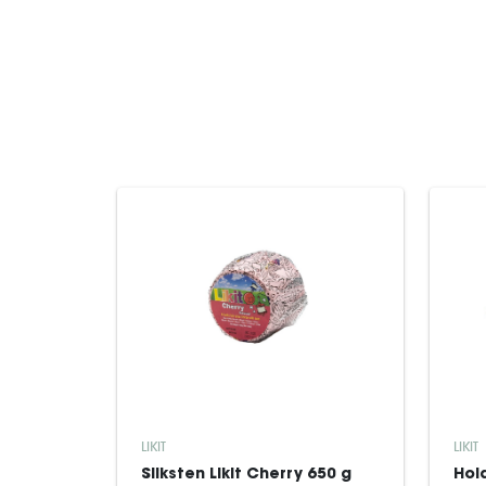
LIKIT
LIKIT
Sliksten Likit Cherry 650 g
Hold