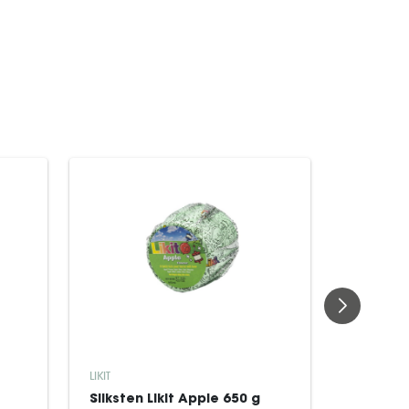
LIKIT
LIKIT
Sliksten Likit Apple 650 g
Hestego