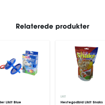
Relaterede produkter
LIKIT
er Likit Blue
Hestegodbid Likit Snaks