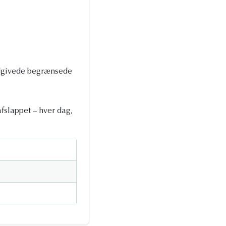
udgivede begrænsede
 afslappet – hver dag,