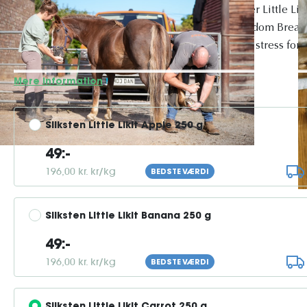
Little Likit – Lækker aktivering til heste og ponyer Little 
designet til brug med Likit-holdere og Likit Boredom Breake
tiden i boksen mere underholdende og reducere stress for 
fantastiske smag og naturlige glukosebas...
Mere information
Sliksten Little Likit Apple 250 g
49:-
196,00 kr. kr/kg
BEDSTE VÆRDI
Sliksten Little Likit Banana 250 g
49:-
196,00 kr. kr/kg
BEDSTE VÆRDI