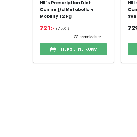
Hill's Prescription Diet
Hill
Canine j/d Metabolic +
Can
Mobility 12 kg
Sens
(759:-)
721:-
729
TILFØJ TIL KURV