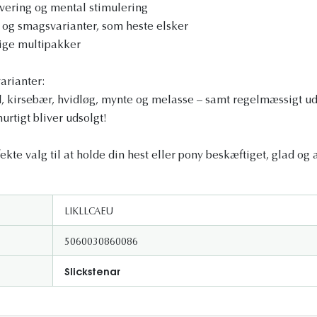
ivering og mental stimulering
 og smagsvarianter, som heste elsker
lige multipakker
arianter:
d, kirsebær, hvidløg, mynte og melasse – samt regelmæssigt 
urtigt bliver udsolgt!
rfekte valg til at holde din hest eller pony beskæftiget, glad og
LIKLLCAEU
5060030860086
Slickstenar