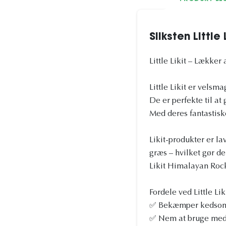
Sliksten Little
Little Likit – Lækker 
Little Likit er vels
De er perfekte til a
Med deres fantastiske
Likit-produkter er la
græs – hvilket gør de
Likit Himalayan Rock
Fordele ved Little Liki
✅ Bekæmper kedsomh
✅ Nem at bruge med 