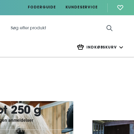
FODERGUIDE
KUNDESERVICE
INDKØBSKURV
rot 250 g