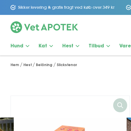
Sikker levering & gratis fragt ved køb over 349 kr
Hund
Kat
Hest
Tilbud
Var
Hem
Hest
Belöning
Slickstenar