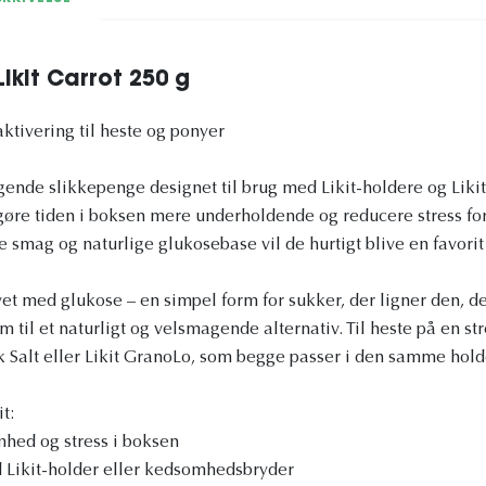
 Likit Carrot 250 g
aktivering til heste og ponyer
magende slikkepenge designet til brug med Likit-holdere og Lik
t gøre tiden i boksen mere underholdende og reducere stress fo
 smag og naturlige glukosebase vil de hurtigt blive en favorit 
vet med glukose – en simpel form for sukker, der ligner den, der
m til et naturligt og velsmagende alternativ. Til heste på en s
 Salt eller Likit GranoLo, som begge passer i den samme hold
t:
ed og stress i boksen
Likit-holder eller kedsomhedsbryder