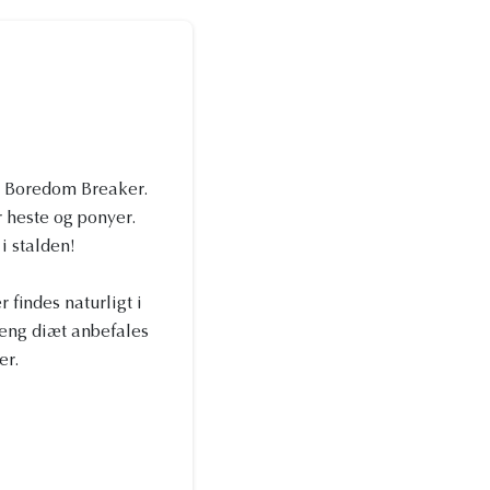
it Boredom Breaker.
r heste og ponyer.
i stalden!
 findes naturligt i
treng diæt anbefales
er.