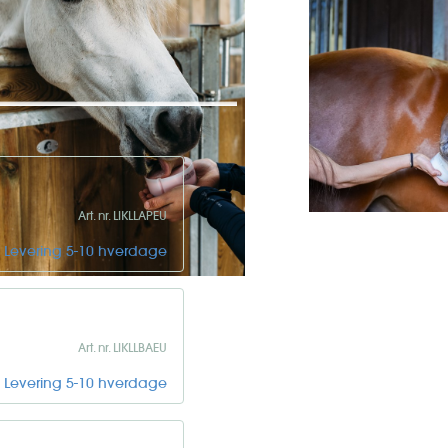
Likit er velsmagende slikkepenge
r. De er perfekte til at gøre
heste og ponyer. Med deres
Art. nr. LIKLLAPEU
Levering 5-10 hverdage
Art. nr. LIKLLBAEU
Levering 5-10 hverdage