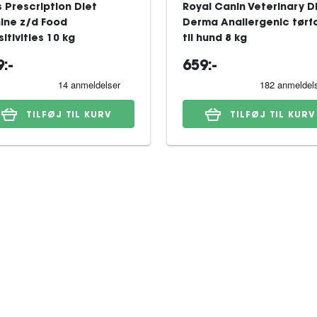
's Prescription Diet
Royal Canin Veterinary D
ine z/d Food
Derma Anallergenic tørf
itivities 10 kg
til hund 8 kg
:-
659:-
TILFØJ TIL KURV
TILFØJ TIL KURV