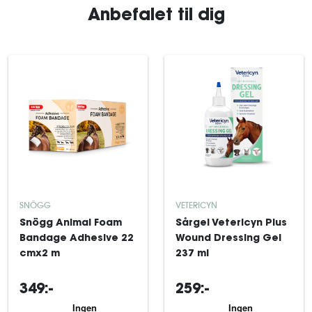
Anbefalet til dig
SNÖGG
VETERICYN
Snögg Animal Foam
Sårgel Vetericyn Plus
Bandage Adhesive 22
Wound Dressing Gel
cmx2 m
237 ml
349:-
259:-