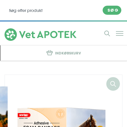
SØG
INDKØBSKURV