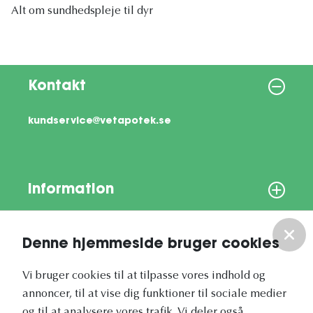
Alt om sundhedspleje til dyr
Kontakt
kundservice@vetapotek.se
Information
Om os
Denne hjemmeside bruger cookies
Vores nyhedsbrev
Vi bruger cookies til at tilpasse vores indhold og
annoncer, til at vise dig funktioner til sociale medier
og til at analysere vores trafik. Vi deler også