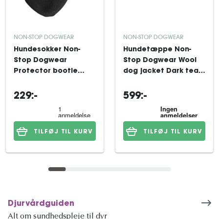
NON-STOP DOGWEAR
NON-STOP DOGWEAR
Hundesokker Non-
Hundetæppe Non-
Stop Dogwear
Stop Dogwear Wool
Protector bootie
dog jacket Dark teal
Black/orange 4xS
33
229:-
599:-
TILFØJ TIL KURV
TILFØJ TIL KURV
Djurvårdguiden
Alt om sundhedspleje til dyr