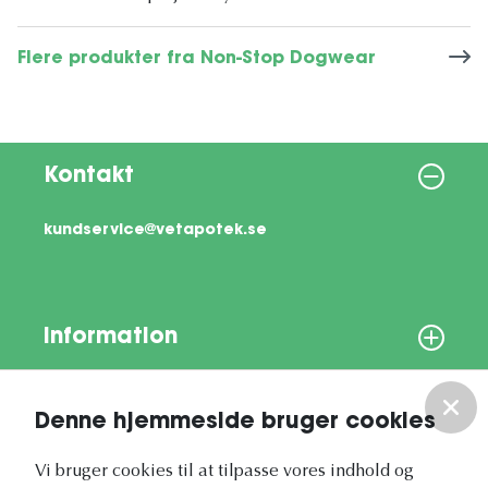
Flere produkter fra Non-Stop Dogwear
Kontakt
kundservice@vetapotek.se
Information
Om os
Denne hjemmeside bruger cookies
Vores nyhedsbrev
Vi bruger cookies til at tilpasse vores indhold og