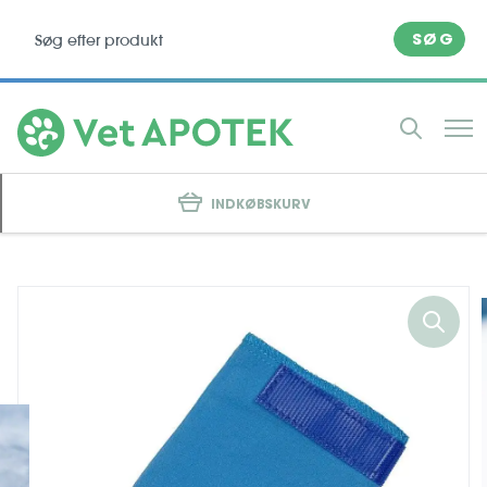
SØG
INDKØBSKURV