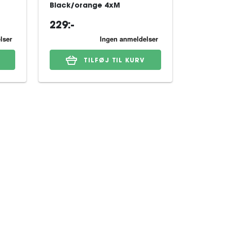
Black/orange 4xM
Black/o
229:-
649:-
TILFØJ TIL KURV