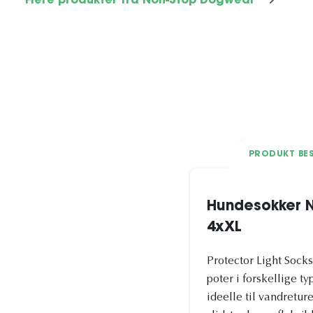
Flere produkter fra Non-Stop Dogwear
PRODUKT BES
Hundesokker N
4xXL
Protector Light Sock
poter i forskellige t
ideelle til vandreture