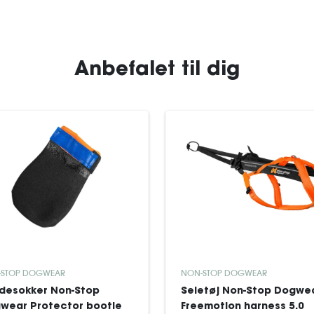
Anbefalet til dig
-STOP DOGWEAR
NON-STOP DOGWEAR
desokker Non-Stop
Seletøj Non-Stop Dogwe
wear Protector bootie
Freemotion harness 5.0