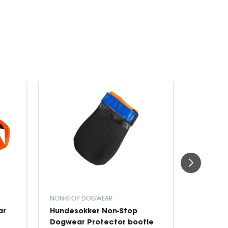
NON-STOP DOGWEAR
NON-STOP
ar
Hundesokker Non-Stop
Seletøj
Dogwear Protector bootie
Freemot