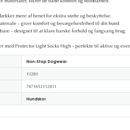
ble materialer, sikrer de både komfort og holdbarhed.
dækker mere af benet for ekstra støtte og beskyttelse.
ateriale – giver komfort og bevægelsesfrihed til din hund.
are – designet til at klare barske forhold og langvarig brug.
er med Protector Light Socks High – perfekte til aktive og eve
Non-Stop Dogwear
13283
7071652132831
Hundskor