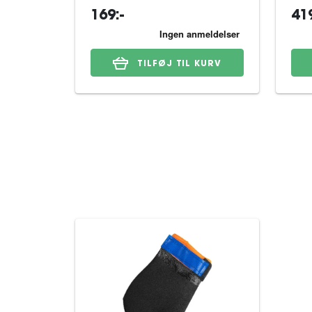
169:-
419
TILFØJ TIL KURV