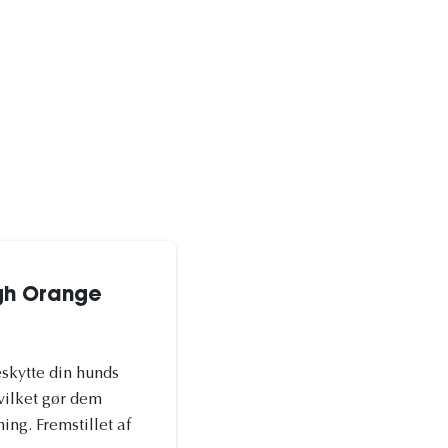
igh Orange
eskytte din hunds
hvilket gør dem
ing. Fremstillet af