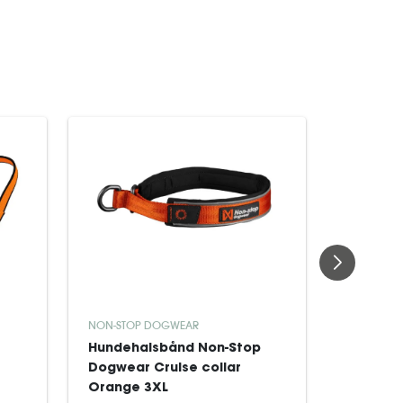
NON-STOP DOGWEAR
NON-STOP
Hundehalsbånd Non-Stop
Hundet
Dogwear Cruise collar
Dogwear
Orange 3XL
Dark tea