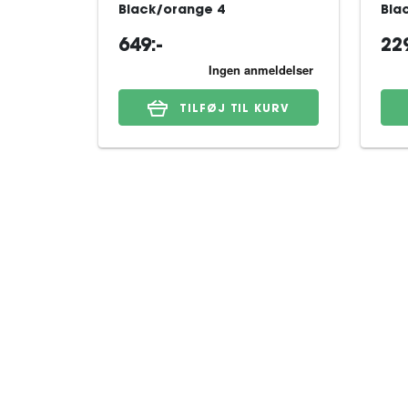
Black/orange 4
Bla
649:-
229
TILFØJ TIL KURV