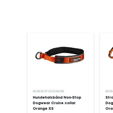
NON-STOP DOGWEAR
NON
Hundehalsbånd Non-Stop
Str
Dogwear Cruise collar
Dog
Orange XS
Ora