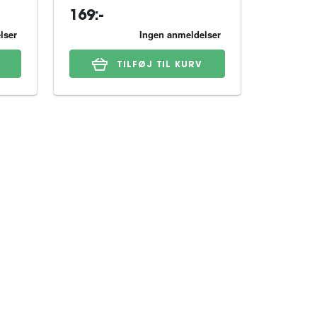
169:-
599:-
TILFØJ TIL KURV