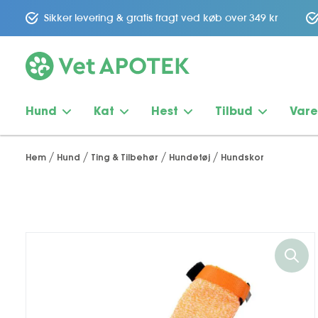
Sikker levering & gratis fragt ved køb over 349 kr
Hund
Kat
Hest
Tilbud
Var
Hem
Hund
Ting & Tilbehør
Hundetøj
Hundskor