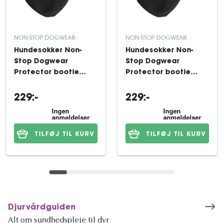
NON-STOP DOGWEAR
NON-STOP DOGWEAR
Hundesokker Non-
Hundesokker Non-
Stop Dogwear
Stop Dogwear
Protector bootie
Protector bootie
Black/orange 4xL
Black/orange 4xM
229:-
229:-
TILFØJ TIL KURV
TILFØJ TIL KURV
Djurvårdguiden
Alt om sundhedspleje til dyr