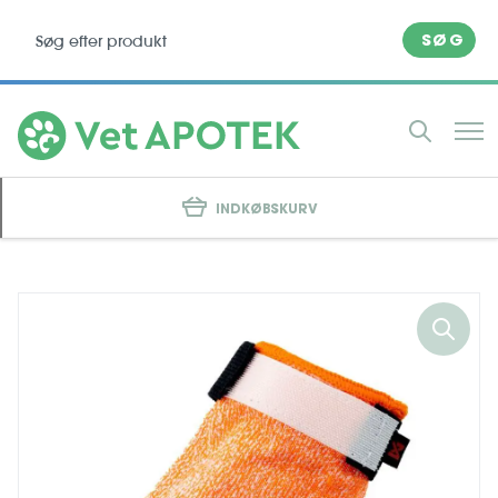
SØG
INDKØBSKURV