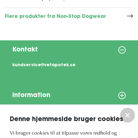
Flere produkter fra Non-Stop Dogwear
Kontakt
kundservice@vetapotek.se
Information
Om os
Denne hjemmeside bruger cookies
Vores nyhedsbrev
Vi bruger cookies til at tilpasse vores indhold og