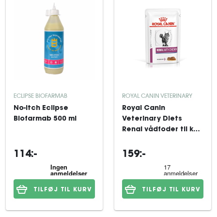
ECLIPSE BIOFARMAB
ROYAL CANIN VETERINARY
No-Itch Eclipse
Royal Canin
Biofarmab 500 ml
Veterinary Diets
Renal vådfoder til kat
12x85 g
114:-
159:-
TILFØJ TIL KURV
TILFØJ TIL KURV