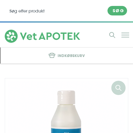
SØG
INDKØBSKURV