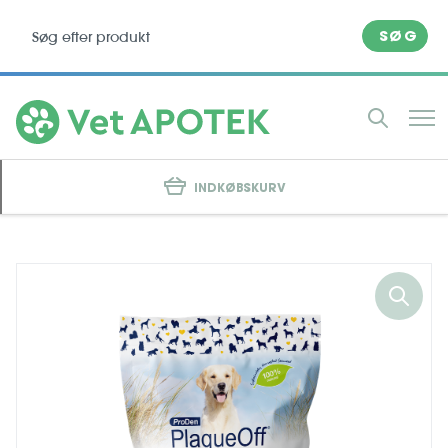
SØG
INDKØBSKURV