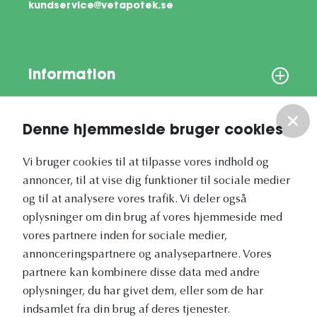
kundservice@vetapotek.se
Information
Om os
Denne hjemmeside bruger cookies
Vores nyhedsbrev
Vi bruger cookies til at tilpasse vores indhold og
annoncer, til at vise dig funktioner til sociale medier
og til at analysere vores trafik. Vi deler også
oplysninger om din brug af vores hjemmeside med
vores partnere inden for sociale medier,
annonceringspartnere og analysepartnere. Vores
Vetapotek.dk er en del af
partnere kan kombinere disse data med andre
Evidensia
oplysninger, du har givet dem, eller som de har
Dyresundhedspleje
indsamlet fra din brug af deres tjenester.