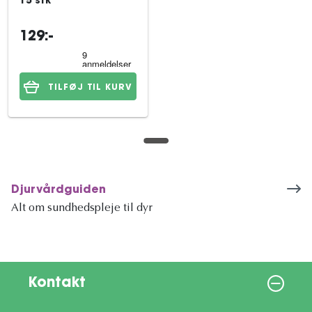
15 stk
129:-
TILFØJ TIL KURV
Djurvårdguiden
Alt om sundhedspleje til dyr
Kontakt