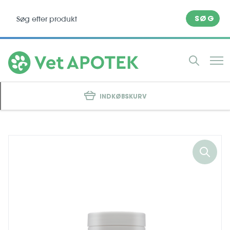
SØG
INDKØBSKURV