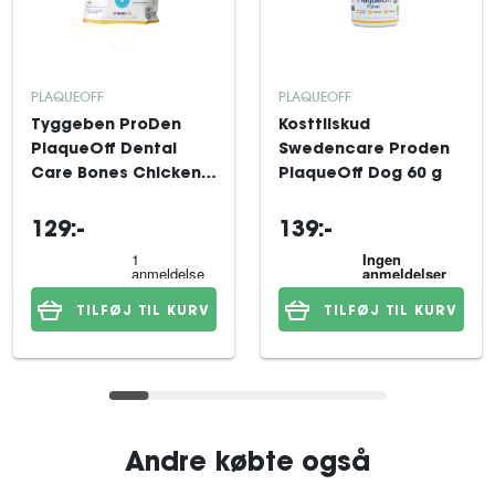
PLAQUEOFF
PLAQUEOFF
Tyggeben ProDen
Kosttilskud
PlaqueOff Dental
Swedencare Proden
Care Bones Chicken
PlaqueOff Dog 60 g
& Pumpkin 13 st
129:-
139:-
TILFØJ TIL KURV
TILFØJ TIL KURV
Andre købte også