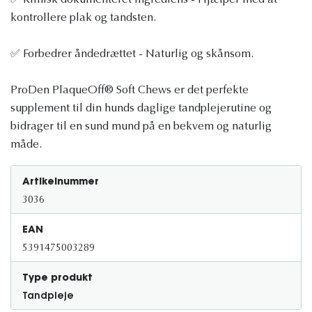
✅ Klinisk dokumenteret ingrediens - Hjælper med at
kontrollere plak og tandsten.
✅ Forbedrer åndedrættet - Naturlig og skånsom.
ProDen PlaqueOff® Soft Chews er det perfekte
supplement til din hunds daglige tandplejerutine og
bidrager til en sund mund på en bekvem og naturlig
måde.
Artikelnummer
3036
EAN
5391475003289
Type produkt
Tandpleje