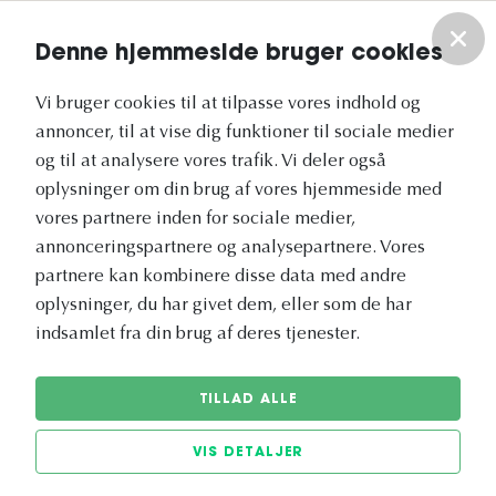
Om os
Denne hjemmeside bruger cookies
Vores nyhedsbrev
Vi bruger cookies til at tilpasse vores indhold og
annoncer, til at vise dig funktioner til sociale medier
og til at analysere vores trafik. Vi deler også
oplysninger om din brug af vores hjemmeside med
vores partnere inden for sociale medier,
annonceringspartnere og analysepartnere. Vores
Vetapotek.dk er en del af
partnere kan kombinere disse data med andre
Evidensia
oplysninger, du har givet dem, eller som de har
Dyresundhedspleje
indsamlet fra din brug af deres tjenester.
TILLAD ALLE
VIS DETALJER
© 2026 Vetapotek