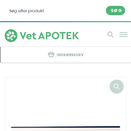
SØG
INDKØBSKURV