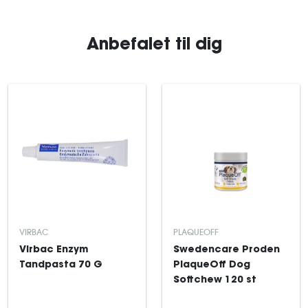
Anbefalet til dig
VIRBAC
PLAQUEOFF
Virbac Enzym
Swedencare Proden
Tandpasta 70 G
PlaqueOff Dog
Softchew 120 st