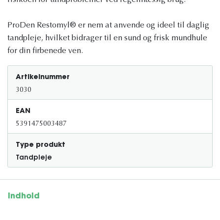
risikoen for tandproblemer ved regelmæssig brug.
ProDen Restomyl® er nem at anvende og ideel til daglig
tandpleje, hvilket bidrager til en sund og frisk mundhule
for din firbenede ven.
Artikelnummer
3030
EAN
5391475003487
Type produkt
Tandpleje
Indhold