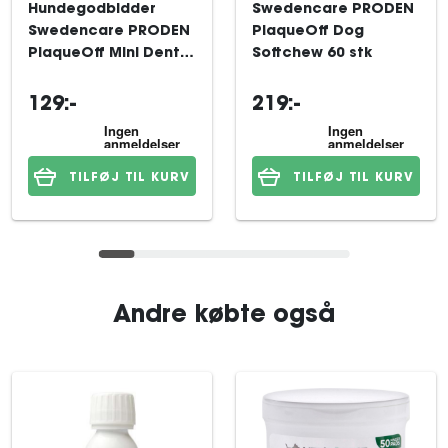
Hundegodbidder
Swedencare PRODEN
Swedencare PRODEN
PlaqueOff Dog
PlaqueOff Mini Dental
Softchew 60 stk
Care Bones
Vegetable Fusion &
129:-
219:-
Blueberry 340 g
TILFØJ TIL KURV
TILFØJ TIL KURV
Andre købte også