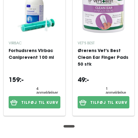
VIRBAC
VET'S BEST
Forhudsrens Virbac
Ørerens Vet's Best
Caniprevent 100 ml
Clean Ear Finger Pads
50 stk
159:-
49:-
TILFØJ TIL KURV
TILFØJ TIL KURV