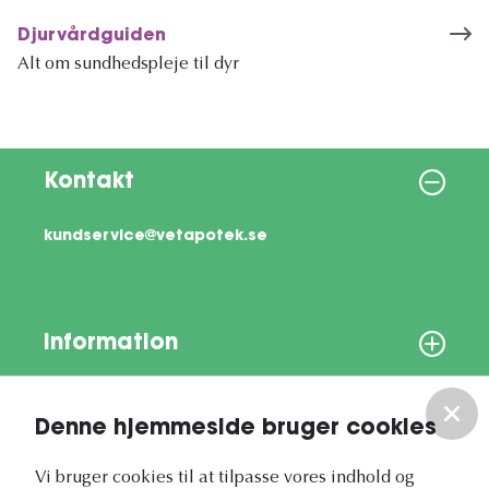
Djurvårdguiden
Alt om sundhedspleje til dyr
Kontakt
kundservice@vetapotek.se
Information
Om os
Denne hjemmeside bruger cookies
Vores nyhedsbrev
Vi bruger cookies til at tilpasse vores indhold og