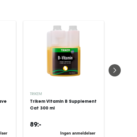
TRIKEM
TRIKEM
Trikem 
ave
Trikem Vitamin B Supplement
Berolige
Cat 300 ml
200 g
89:-
279:-