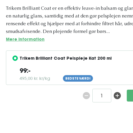
Trikem Brilliant Coat er en effektiv leave-in balsam og glan
en naturlig glans, samtidig med at den gør pelsplejen nemm
rensende effekt og hjælper med at forhindre filtret hår, ud
smudsafvisende. Den plejende formel gør børs...
Mere information
Trikem Brilliant Coat Pelspleje Kat 200 ml
99:-
495,00 kr. kr/kg
BEDSTE VÆRDI