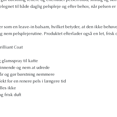
gør børstning lettere og efterlader pelsen blød, smidig og sk
elegnet til både daglig pelspleje og efter behov, når pelsen er f
er som en leave-in balsam, hvilket betyder, at den ikke behøver
og nem pelsplejerutine. Produktet efterlader også en let, frisk d
rilliant Coat
 glansspray til katte
kinnende og nem at udrede
 hår og gør børstning nemmere
kt for en renere pels i længere tid
lles ikke
g frisk duft