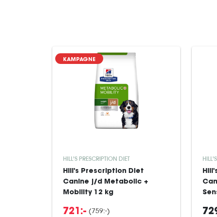
KAMPAGNE
HILL'S PRESCRIPTION DIET
HILL'
Hill's Prescription Diet
Hill
Canine j/d Metabolic +
Can
Mobility 12 kg
Sens
(759:-)
721:-
729