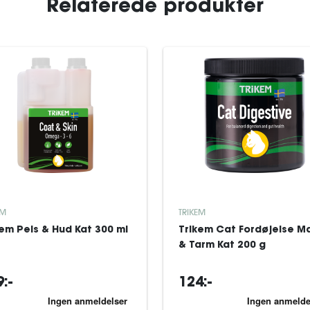
Relaterede produkter
EM
TRIKEM
kem Pels & Hud Kat 300 ml
Trikem Cat Fordøjelse M
& Tarm Kat 200 g
:-
124:-