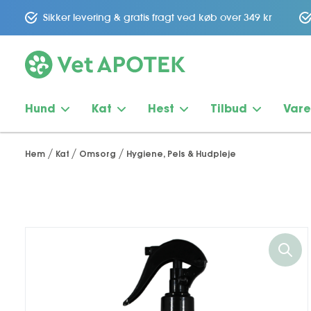
Sikker levering & gratis fragt ved køb over 349 kr
Hund
Kat
Hest
Tilbud
Var
Hem
Kat
Omsorg
Hygiene, Pels & Hudpleje