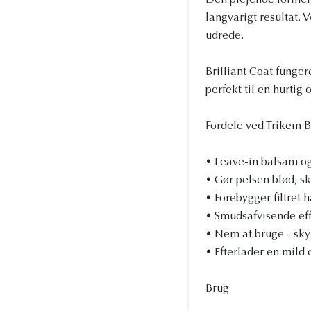
Den plejende formel 
langvarigt resultat. V
udrede.
Brilliant Coat funger
perfekt til en hurtig 
Fordele ved Trikem B
• Leave-in balsam og
• Gør pelsen blød, s
• Forebygger filtret
• Smudsafvisende effe
• Nem at bruge - sky
• Efterlader en mild o
Brug