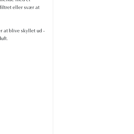
innende med et
iltret eller svær at
 at blive skyllet ud -
uft.