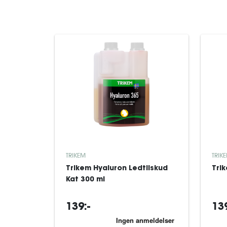
TRIKEM
TRIK
Trikem Hyaluron Ledtilskud
Tri
Kat 300 ml
139:-
139