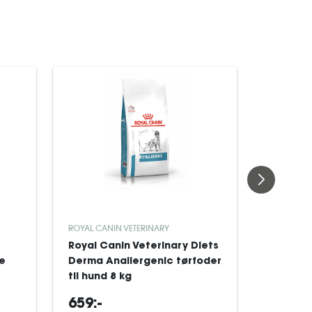
ROYAL CANIN VETERINARY
ROYAL CAN
Royal Canin Veterinary Diets
Royal Ca
re
Derma Anallergenic tørfoder
Derma H
til hund 8 kg
Dog tørf
659:-
329:-