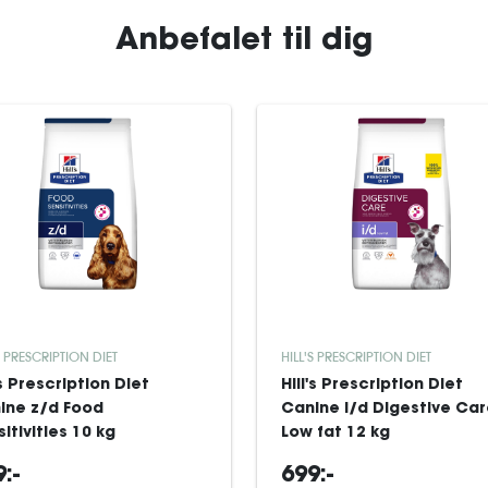
Anbefalet til dig
S PRESCRIPTION DIET
HILL'S PRESCRIPTION DIET
's Prescription Diet
Hill's Prescription Diet
ine z/d Food
Canine i/d Digestive Ca
itivities 10 kg
Low fat 12 kg
:-
699:-