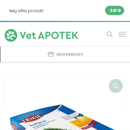
SØG
INDKØBSKURV