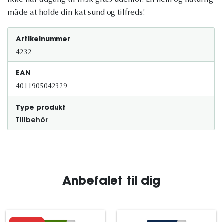
ikke har adgang til frisk græs udenfor. En nem og naturlig
måde at holde din kat sund og tilfreds!
Artikelnummer
4232
EAN
4011905042329
Type produkt
Tillbehör
Anbefalet til dig