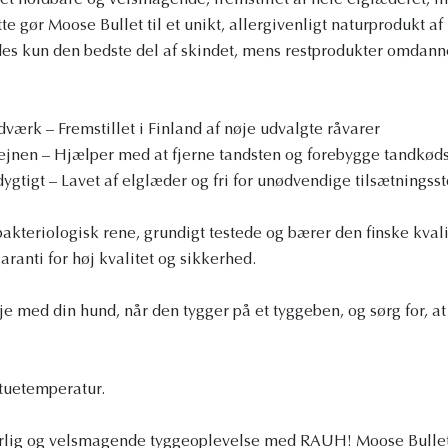
 holdbare og velsmagende, fremstillet af hele elglæderet, in
te gør Moose Bullet til et unikt, allergivenligt naturprodukt af 
s kun den bedste del af skindet, mens restprodukter omdanne
ærk – Fremstillet i Finland af nøje udvalgte råvarer
jnen – Hjælper med at fjerne tandsten og forebygge tandkø
gtigt – Lavet af elglæder og fri for unødvendige tilsætningsst
kteriologisk rene, grundigt testede og bærer den finske kval
ranti for høj kvalitet og sikkerhed.
je med din hund, når den tygger på et tyggeben, og sørg for, at
tuetemperatur.
urlig og velsmagende tyggeoplevelse med RAUH! Moose Bullet