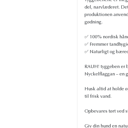
Tyggebenene er meget
del, narvlæderet. Det
produktionen anvende
gødning.
✅ 100% nordisk håndv
✅ Fremmer tandhygie
✅ Naturligt og bæredy
RAUH! tyggeben er ba
Nyckelflaggan – en ga
Husk altid at holde ø
til frisk vand.
Opbevares tørt ved s
Giv din hund en nat