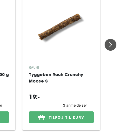
RAUH!
RAUH!
00 g
Tyggeben Rauh Crunchy
Hjorteho
Moose S
M
19:-
84:-
TILFØJ TIL KURV