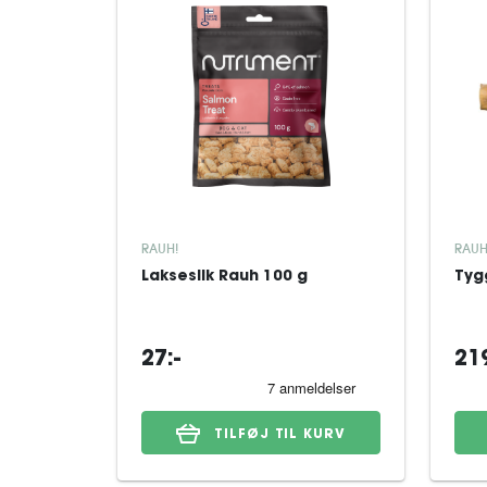
RAUH!
RAUH
Lakseslik Rauh 100 g
Tyg
27:-
219
TILFØJ TIL KURV