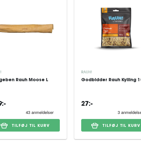
!
RAUH!
geben Rauh Moose L
Godbidder Rauh Kylling 1
:-
27:-
TILFØJ TIL KURV
TILFØJ TIL KURV