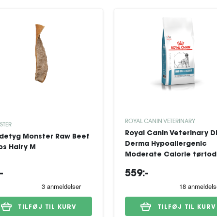
ROYAL CANIN VETERINARY
STER
Royal Canin Veterinary D
detyg Monster Raw Beef
Derma Hypoallergenic
ps Hairy M
Moderate Calorie tørfod
til hund 7 kg
-
559:-
TILFØJ TIL KURV
TILFØJ TIL KURV