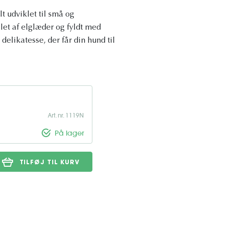
t udviklet til små og
let af elglæder og fyldt med
 delikatesse, der får din hund til
Art. nr. 1119N
På lager
TILFØJ TIL KURV