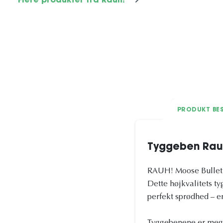
Flere produkter fra Rauh!
PRODUKT BES
Tyggeben Rau
RAUH! Moose Bullet e
Dette højkvalitets ty
perfekt sprødhed – en