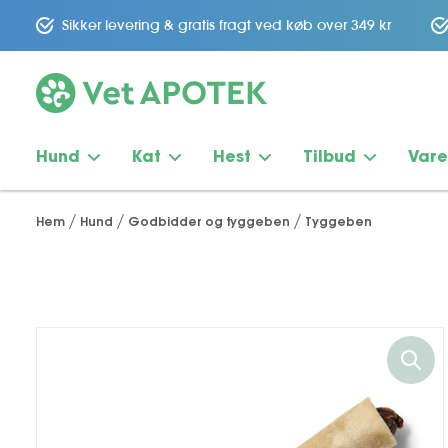
Sikker levering & gratis fragt ved køb over 349 kr
Hund
Kat
Hest
Tilbud
Var
Hem
Hund
Godbidder og tyggeben
Tyggeben