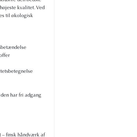
klusive den bedste
højeste kvalitet. Ved
s til økologisk
dsbetændelse
offer
itetsbetegnelse
 den har fri adgang
 – finsk håndværk af