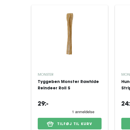
MONSTER
MON
Tyggeben Monster Rawhide
Hun
Reindeer Roll S
Stri
29:-
24:
TILFØJ TIL KURV