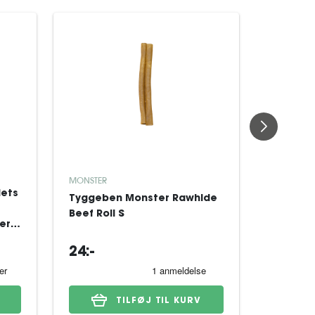
ROYAL CAN
MONSTER
iets
Royal Ca
Tyggeben Monster Rawhide
Derma H
Beef Roll S
er
Moderat
til hund
24:-
899:-
TILFØJ TIL KURV