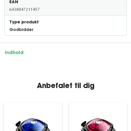
EAN
6438047211457
Type produkt
Godbidder
Indhold
Anbefalet til dig