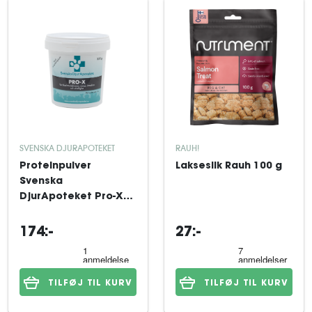
SVENSKA DJURAPOTEKET
RAUH!
Proteinpulver
Lakseslik Rauh 100 g
Svenska
DjurApoteket Pro-X
300 g
174:-
27:-
TILFØJ TIL KURV
TILFØJ TIL KURV