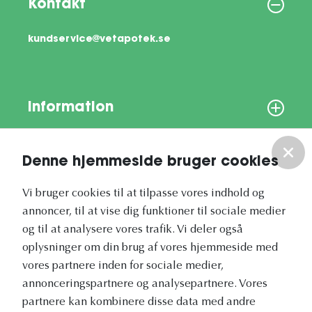
Kontakt
kundservice@vetapotek.se
Information
Om os
Denne hjemmeside bruger cookies
Vores nyhedsbrev
Vi bruger cookies til at tilpasse vores indhold og
annoncer, til at vise dig funktioner til sociale medier
og til at analysere vores trafik. Vi deler også
oplysninger om din brug af vores hjemmeside med
vores partnere inden for sociale medier,
annonceringspartnere og analysepartnere. Vores
Vetapotek.dk er en del af
partnere kan kombinere disse data med andre
Evidensia