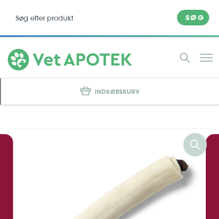
SØG
INDKØBSKURV