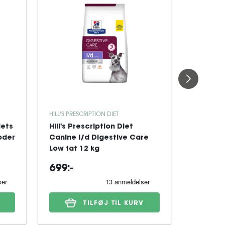
HILL'S PRESCRIPTION DIET
ROYAL CAN
iets
Hill's Prescription Diet
Royal Ca
oder
Canine i/d Digestive Care
Derma H
Low fat 12 kg
Dog tørf
699:-
329:-
TILFØJ TIL KURV