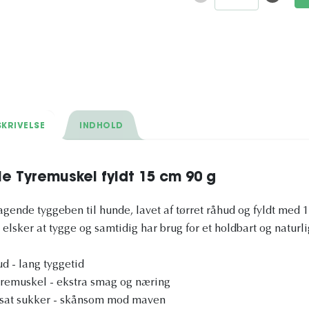
KRIVELSE
INDHOLD
e Tyremuskel fyldt 15 cm 90 g
magende tyggeben til hunde, lavet af tørret råhud og fyldt med
r elsker at tygge og samtidig har brug for et holdbart og naturl
ud - lang tyggetid
remuskel - ekstra smag og næring
tilsat sukker - skånsom mod maven