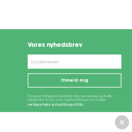
Vores nyhedsbrev
tilmeld mig
Hvordan VetApotek håndterer dine persondata og hvilke
rettigheder du har som registreret bruger, se venligst
vetApoteks privatlivspolitik.
ce
apply.