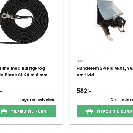
E
TRIXIE
rline med hurtigkrog
Hundelem 2-vejs M-XL, 3
xie Black SL 20 m 6 mm
cm Hvid
-
582:-
TILFØJ TIL KURV
TILFØJ TIL KURV