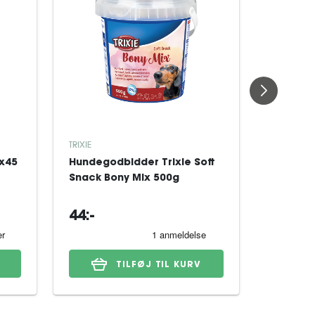
TRIXIE
TRIXIE
Måtte Tr
9x45
Hundegodbidder Trixie Soft
smudsa
Snack Bony Mix 500g
60x50 
44:-
119:-
TILFØJ TIL KURV