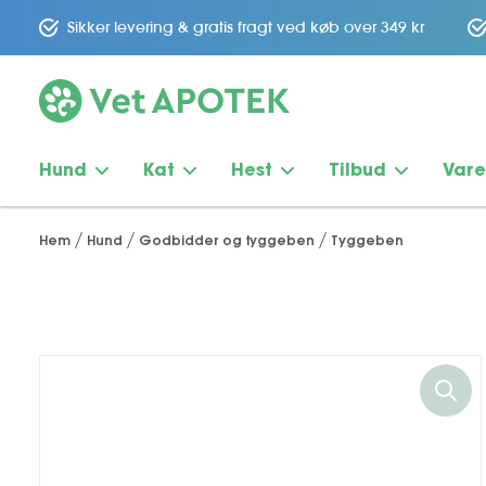
Sikker levering & gratis fragt ved køb over 349 kr
Hund
Kat
Hest
Tilbud
Var
Hem
Hund
Godbidder og tyggeben
Tyggeben