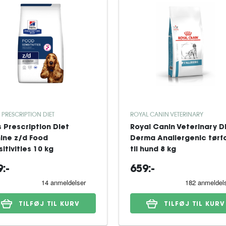
S PRESCRIPTION DIET
ROYAL CANIN VETERINARY
's Prescription Diet
Royal Canin Veterinary D
ine z/d Food
Derma Anallergenic tørf
itivities 10 kg
til hund 8 kg
:-
659:-
TILFØJ TIL KURV
TILFØJ TIL KURV