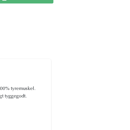
 100% tyremuskel.
igt tyggegodt.