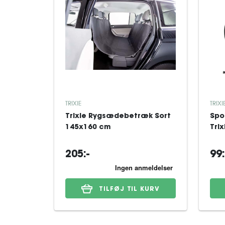
TRIXIE
TRIXI
Trixie Rygsædebetræk Sort
Spo
145x160 cm
Tri
205:-
99:
TILFØJ TIL KURV