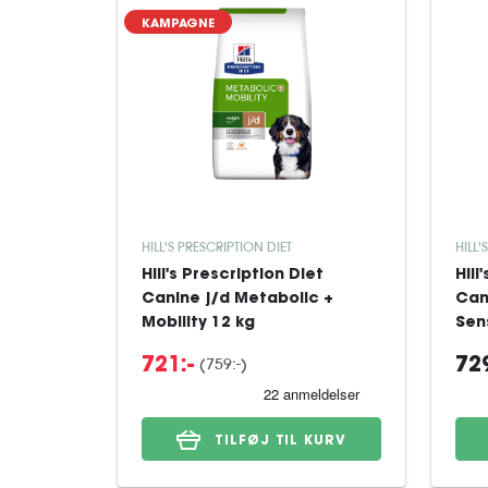
KAMPAGNE
HILL'S PRESCRIPTION DIET
HILL'
Hill's Prescription Diet
Hill
Canine j/d Metabolic +
Can
Mobility 12 kg
Sens
(759:-)
721:-
729
TILFØJ TIL KURV