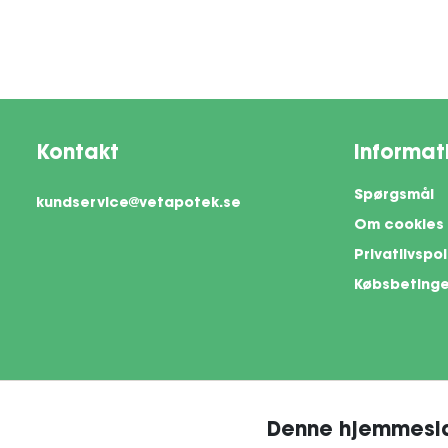
Kontakt
Informat
Spørgsmål
kundservice@vetapotek.se
Om cookies
Privatlivspol
Købsbetinge
Denne hjemmesid
This si