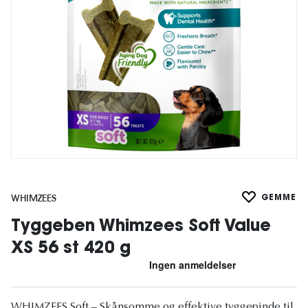
WHIMZEES
GEMME
Tyggeben Whimzees Soft Value
XS 56 st 420 g
WHIMZEES Soft – Skånsomme og effektive tyggepinde til