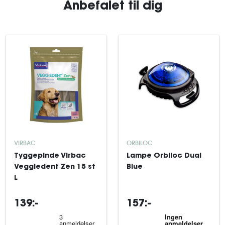
Anbefalet til dig
VIRBAC
ORBILOC
Tyggepinde Virbac
Lampe Orbiloc Dual
Veggiedent Zen 15 st
Blue
L
139:-
157:-