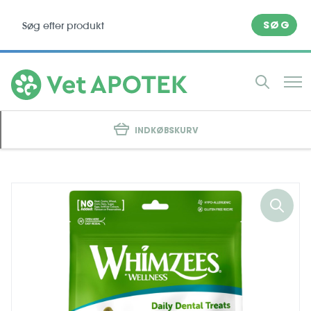
SØG
INDKØBSKURV