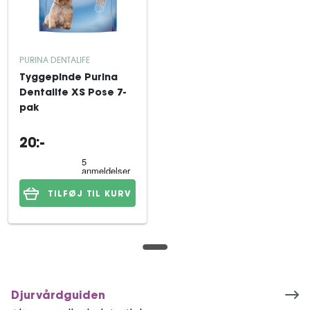
PURINA DENTALIFE
Tyggepinde Purina
Dentalife XS Pose 7-
pak
20:-
TILFØJ TIL KURV
Djurvårdguiden