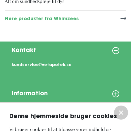
Alt om sundhedspleje til dyr
Flere produkter fra Whimzees
Kontakt
kundservice@vetapotek.se
Information
Om os
Denne hjemmeside bruger cookies
Vores nyhedsbrev
Vi bruger cookies til at tilpasse vores indhold og