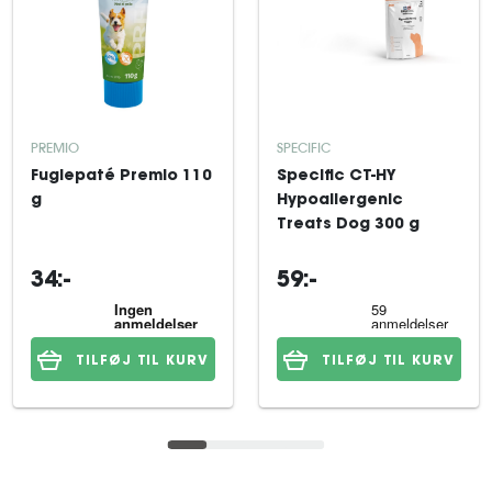
PREMIO
SPECIFIC
Fuglepaté Premio 110
Specific CT-HY
g
Hypoallergenic
Treats Dog 300 g
34:-
59:-
TILFØJ TIL KURV
TILFØJ TIL KURV