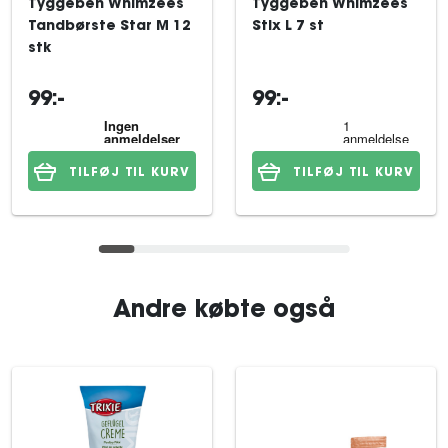
Tyggeben Whimzees
Tyggeben Whimzees
Tandbørste Star M 12
Stix L 7 st
stk
99:-
99:-
TILFØJ TIL KURV
TILFØJ TIL KURV
Andre købte også