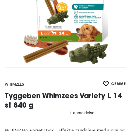
WHIMZEES
GEMME
Tyggeben Whimzees Variety L 14
st 840 g
WHIMZEES Variety Box – Effektiv tandpleje med sjove og