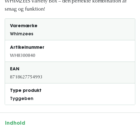
WHIMZEES Variety Box – den perfekte kombination af
smag og funktion!
Varemærke
Whimzees
Artikelnummer
WH8300840
EAN
8718627754993
Type produkt
Tyggeben
Indhold