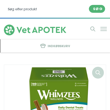
SØG
INDKØBSKURV