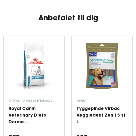
Anbefalet til dig
ROYAL CANIN VETERINARY
VIRBAC
Royal Canin
Tyggepinde Virbac
Veterinary Diets
Veggiedent Zen 15 st
Derma
L
Hypoallergenic
tørfoder til hund 14