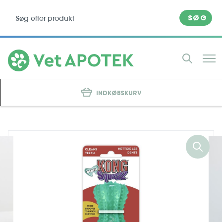
SØG
INDKØBSKURV