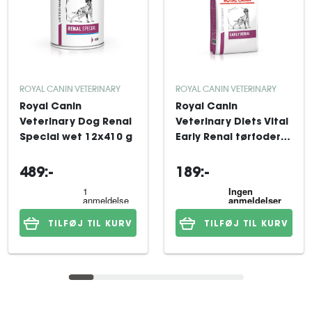
ROYAL CANIN VETERINARY
ROYAL CANIN VETERINARY
Royal Canin
Royal Canin
Veterinary Dog Renal
Veterinary Diets Vital
Special wet 12x410 g
Early Renal tørfoder
til hund 2 kg
489:-
189:-
TILFØJ TIL KURV
TILFØJ TIL KURV