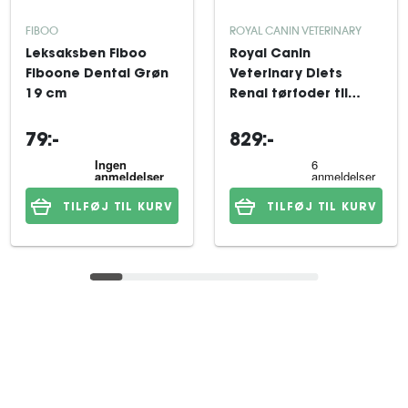
FIBOO
ROYAL CANIN VETERINARY
Leksaksben Fiboo
Royal Canin
Fiboone Dental Grøn
Veterinary Diets
19 cm
Renal tørfoder til
hund 14 kg
79:-
829:-
TILFØJ TIL KURV
TILFØJ TIL KURV