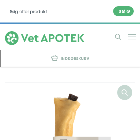
SØG
INDKØBSKURV