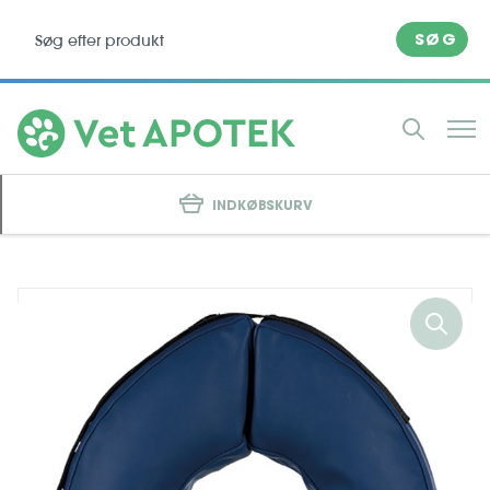
SØG
INDKØBSKURV