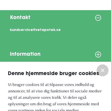
Kontakt
kundservice@vetapotek.se
Information
Om os
Denne hjemmeside bruger cookies
Vores nyhedsbrev
Vi bruger cookies til at tilpasse vores indhold og
annoncer, til at vise dig funktioner til sociale medier
og til at analysere vores trafik. Vi deler også
oplysninger om din brug af vores hjemmeside med
vores partnere inden for sociale medier,