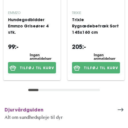
EMMZO
TRIXIE
Hundegodbidder
Trixie
Emmzo Griseører 4
Rygsædebetræk Sort
stk.
145x160 cm
99:-
205:-
TILFØJ TIL KURV
TILFØJ TIL KURV
Djurvårdguiden
Alt om sundhedspleje til dyr