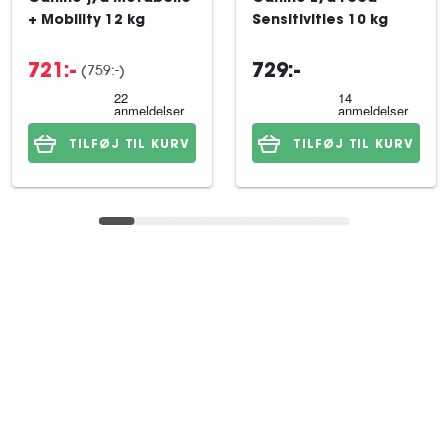
+ Mobility 12 kg
Sensitivities 10 kg
(759:-)
721:-
729:-
TILFØJ TIL KURV
TILFØJ TIL KURV