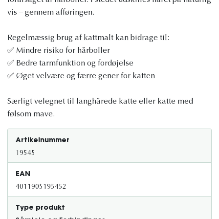
forårsaget af hårboller. I stedet udskilles håret på naturlig
vis – gennem afføringen.
Regelmæssig brug af kattmalt kan bidrage til:
✅ Mindre risiko for hårboller
✅ Bedre tarmfunktion og fordøjelse
✅ Øget velvære og færre gener for katten
Særligt velegnet til langhårede katte eller katte med
følsom mave.
Artikelnummer
19545
EAN
4011905195452
Type produkt