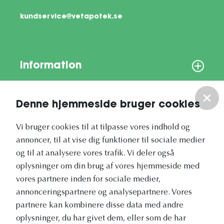
kundservice@vetapotek.se
Information
Om os
Denne hjemmeside bruger cookies
Vores nyhedsbrev
Vi bruger cookies til at tilpasse vores indhold og
annoncer, til at vise dig funktioner til sociale medier
og til at analysere vores trafik. Vi deler også
oplysninger om din brug af vores hjemmeside med
vores partnere inden for sociale medier,
annonceringspartnere og analysepartnere. Vores
Vetapotek.dk er en del af
partnere kan kombinere disse data med andre
Evidensia
oplysninger, du har givet dem, eller som de har
Dyresundhedspleje