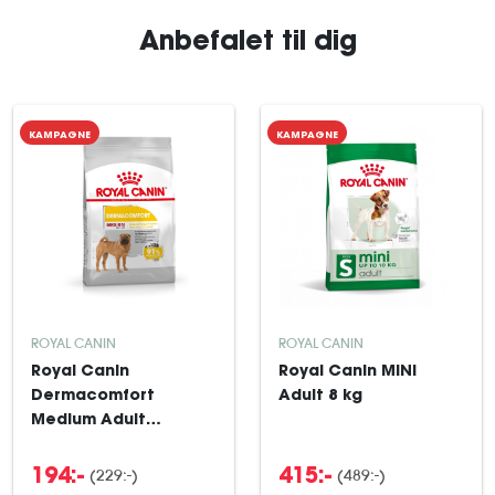
Anbefalet til dig
KAMPAGNE
KAMPAGNE
ROYAL CANIN
ROYAL CANIN
Royal Canin
Royal Canin MINI
Dermacomfort
Adult 8 kg
Medium Adult
tørfoder til hund 3 kg
(229:-)
(489:-)
194:-
415:-