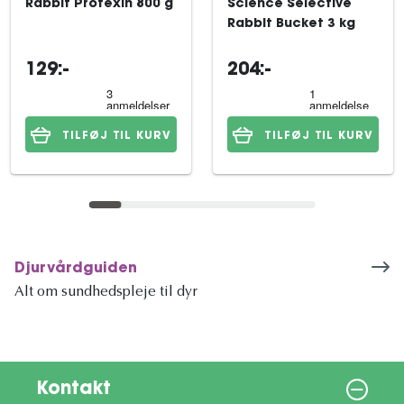
Rabbit Protexin 800 g
Science Selective
Rabbit Bucket 3 kg
129:-
204:-
TILFØJ TIL KURV
TILFØJ TIL KURV
Djurvårdguiden
Alt om sundhedspleje til dyr
Kontakt