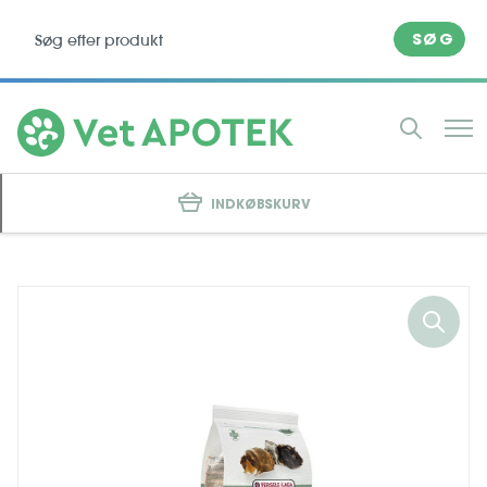
SØG
INDKØBSKURV