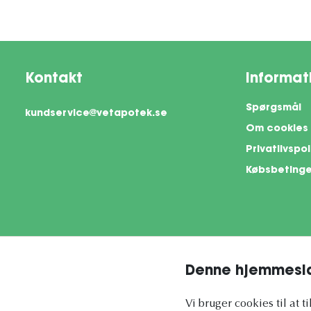
Kontakt
Informat
Spørgsmål
kundservice@vetapotek.se
Om cookies
Privatlivspol
Købsbetinge
Denne hjemmesid
This si
Vi bruger cookies til at t