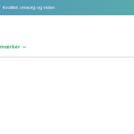
Kvalitet, omsorg og viden
emærker