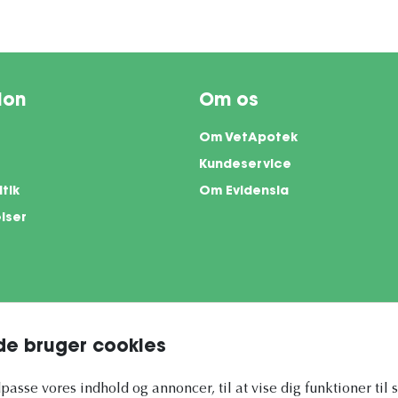
ion
Om os
Om VetApotek
Kundeservice
itik
Om Evidensia
lser
e bruger cookies
te is protected by reCAPTCHA and the Google
Privacy Policy
and
Terms of Servi
ilpasse vores indhold og annoncer, til at vise dig funktioner til 