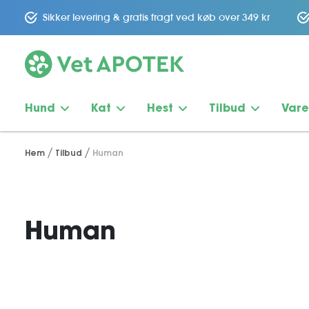
Sikker levering & gratis fragt ved køb over 349 kr
Hund
Kat
Hest
Tilbud
Var
Hem
Tilbud
Human
Human