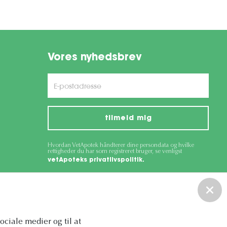
Vores nyhedsbrev
tilmeld mig
Hvordan VetApotek håndterer dine persondata og hvilke
rettigheder du har som registreret bruger, se venligst
vetApoteks privatlivspolitik.
ce
apply.
sociale medier og til at