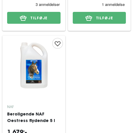
TILFØJE
TILFØJE
NAF
Beroligende NAF
Oestress flydende 5 l
1 679:-