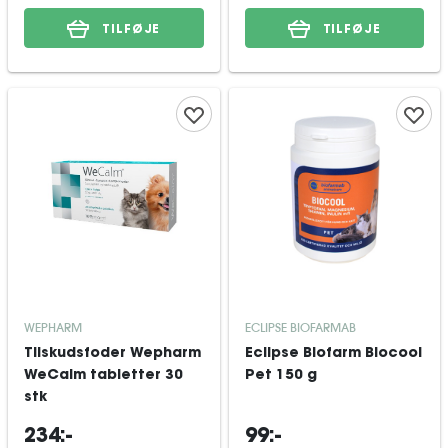
TILFØJE
TILFØJE
WEPHARM
ECLIPSE BIOFARMAB
Tilskudsfoder Wepharm
Eclipse Biofarm Biocool
WeCalm tabletter 30
Pet 150 g
stk
234:-
99:-