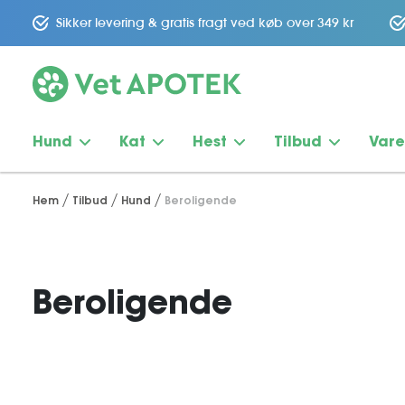
Sikker levering & gratis fragt ved køb over 349 kr
Hund
Kat
Hest
Tilbud
Var
Hem
Tilbud
Hund
Beroligende
Beroligende