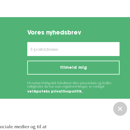
Vores nyhedsbrev
tilmeld mig
Hvordan VetApotek håndterer dine persondata og hvilke
rettigheder du har som registreret bruger, se venligst
vetApoteks privatlivspolitik.
ce
apply.
sociale medier og til at