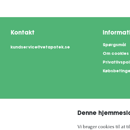
Kontakt
Informat
Spørgsmål
kundservice@vetapotek.se
Om cookies
Privatlivspol
Købsbetinge
Denne hjemmesid
This si
Vi bruger cookies til at t