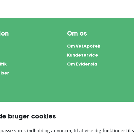
ion
Om os
Om VetApotek
Kundeservice
itik
Om Evidensia
lser
e bruger cookies
te is protected by reCAPTCHA and the Google
Privacy Policy
and
Terms of Servi
ilpasse vores indhold og annoncer, til at vise dig funktioner til 