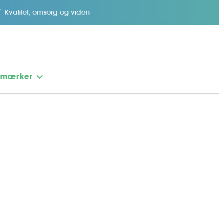
Kvalitet, omsorg og viden
emærker