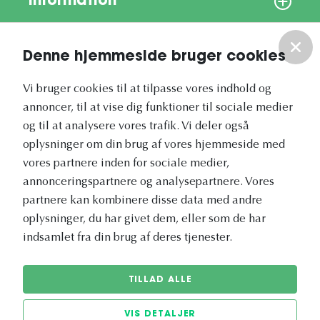
Information
Om os
Denne hjemmeside bruger cookies
Vores nyhedsbrev
Vi bruger cookies til at tilpasse vores indhold og
annoncer, til at vise dig funktioner til sociale medier
og til at analysere vores trafik. Vi deler også
oplysninger om din brug af vores hjemmeside med
vores partnere inden for sociale medier,
annonceringspartnere og analysepartnere. Vores
Vetapotek.dk er en del af
partnere kan kombinere disse data med andre
Evidensia
oplysninger, du har givet dem, eller som de har
Dyresundhedspleje
indsamlet fra din brug af deres tjenester.
TILLAD ALLE
VIS DETALJER