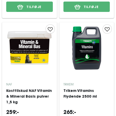
TILFØJE
TILFØJE
NAF
TRIKEM
Kosttilskud NAF Vitamin
Trikem Vitamins
& Mineral Basis pulver
Flydende 2500 ml
1,5 kg
259:-
265:-