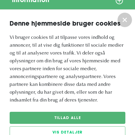
Information
Om os
Denne hjemmeside bruger cookies
Vores nyhedsbrev
Vi bruger cookies til at tilpasse vores indhold og
annoncer, til at vise dig funktioner til sociale medier
og til at analysere vores trafik. Vi deler også
oplysninger om din brug af vores hjemmeside med
vores partnere inden for sociale medier,
annonceringspartnere og analysepartnere. Vores
Vetapotek.dk er en del af
partnere kan kombinere disse data med andre
Evidensia
oplysninger, du har givet dem, eller som de har
Dyresundhedspleje
indsamlet fra din brug af deres tjenester.
TILLAD ALLE
VIS DETALJER