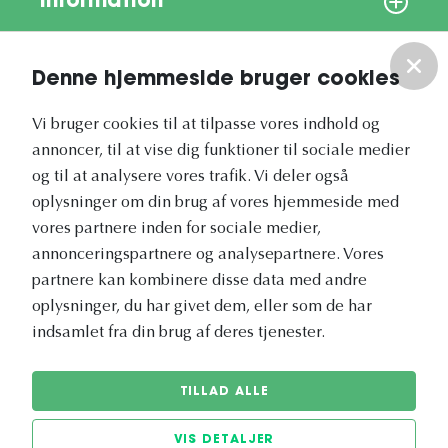
Information
Om os
Denne hjemmeside bruger cookies
Vores nyhedsbrev
Vi bruger cookies til at tilpasse vores indhold og
annoncer, til at vise dig funktioner til sociale medier
og til at analysere vores trafik. Vi deler også
oplysninger om din brug af vores hjemmeside med
vores partnere inden for sociale medier,
annonceringspartnere og analysepartnere. Vores
Vetapotek.dk er en del af
partnere kan kombinere disse data med andre
Evidensia
oplysninger, du har givet dem, eller som de har
Dyresundhedspleje
indsamlet fra din brug af deres tjenester.
TILLAD ALLE
VIS DETALJER