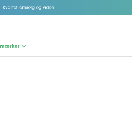
Kvalitet, omsorg og viden
emærker