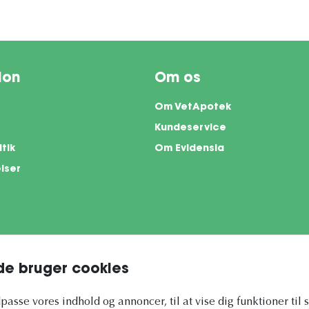
ion
Om os
Om VetApotek
Kundeservice
itik
Om Evidensia
lser
e bruger cookies
te is protected by reCAPTCHA and the Google
Privacy Policy
and
Terms of Servi
ilpasse vores indhold og annoncer, til at vise dig funktioner til 