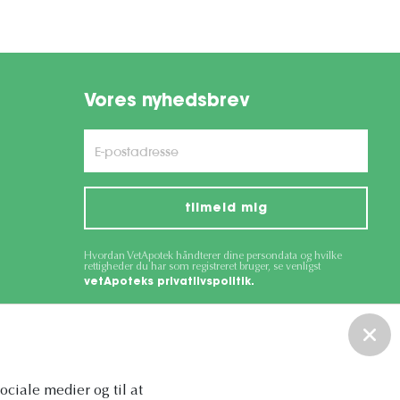
Vores nyhedsbrev
tilmeld mig
Hvordan VetApotek håndterer dine persondata og hvilke
rettigheder du har som registreret bruger, se venligst
vetApoteks privatlivspolitik.
ce
apply.
sociale medier og til at