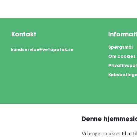
Kontakt
Informat
Spørgsmål
kundservice@vetapotek.se
Om cookies
Privatlivspol
Købsbetinge
Denne hjemmesid
This si
Vi bruger cookies til at t