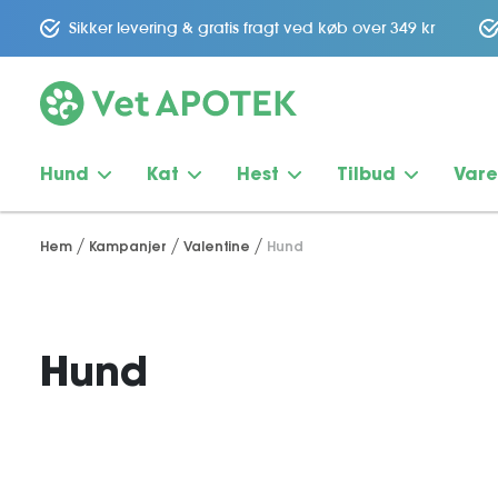
Sikker levering & gratis fragt ved køb over 349 kr
Hund
Kat
Hest
Tilbud
Var
Hem
Kampanjer
Valentine
Hund
Hund