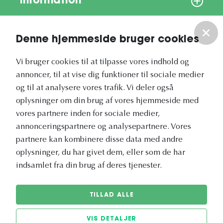
Information
Om os
Denne hjemmeside bruger cookies
Vores nyhedsbrev
Vi bruger cookies til at tilpasse vores indhold og
annoncer, til at vise dig funktioner til sociale medier
og til at analysere vores trafik. Vi deler også
oplysninger om din brug af vores hjemmeside med
vores partnere inden for sociale medier,
annonceringspartnere og analysepartnere. Vores
Vetapotek.dk er en del af
partnere kan kombinere disse data med andre
Evidensia
oplysninger, du har givet dem, eller som de har
Dyresundhedspleje
indsamlet fra din brug af deres tjenester.
TILLAD ALLE
VIS DETALJER