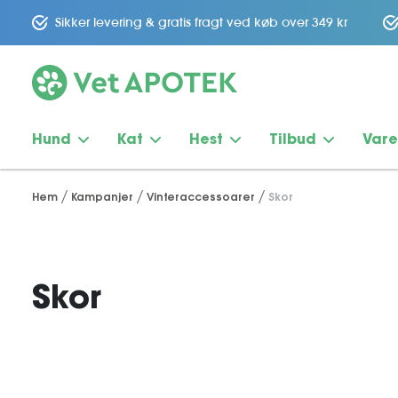
Sikker levering & gratis fragt ved køb over 349 kr
Hund
Kat
Hest
Tilbud
Var
Hem
Kampanjer
Vinteraccessoarer
Skor
Skor