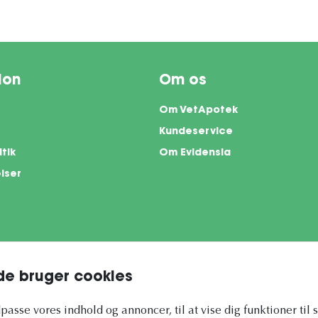
ion
Om os
Om VetApotek
Kundeservice
itik
Om Evidensia
lser
e bruger cookies
te is protected by reCAPTCHA and the Google
Privacy Policy
and
Terms of Servi
ilpasse vores indhold og annoncer, til at vise dig funktioner til 