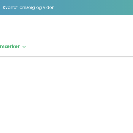
Kvalitet, omsorg og viden
emærker