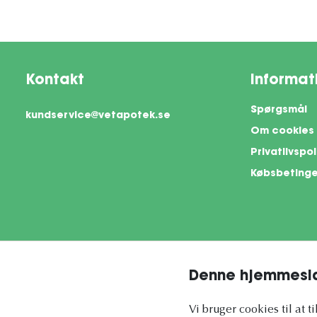
Kontakt
Informat
Spørgsmål
kundservice@vetapotek.se
Om cookies
Privatlivspol
Købsbetinge
Denne hjemmesid
This si
Vi bruger cookies til at t