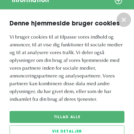
Information
Om os
Denne hjemmeside bruger cookies
Vores nyhedsbrev
Vi bruger cookies til at tilpasse vores indhold og
annoncer, til at vise dig funktioner til sociale medier
og til at analysere vores trafik. Vi deler også
oplysninger om din brug af vores hjemmeside med
vores partnere inden for sociale medier,
annonceringspartnere og analysepartnere. Vores
Vetapotek.dk er en del af
partnere kan kombinere disse data med andre
Evidensia
oplysninger, du har givet dem, eller som de har
Dyresundhedspleje
indsamlet fra din brug af deres tjenester.
TILLAD ALLE
VIS DETALJER