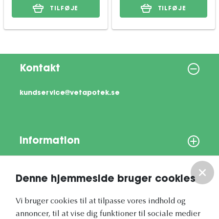
TILFØJE
TILFØJE
Kontakt
kundservice@vetapotek.se
Information
Om os
Denne hjemmeside bruger cookies
Vores nyhedsbrev
Vi bruger cookies til at tilpasse vores indhold og
annoncer, til at vise dig funktioner til sociale medier