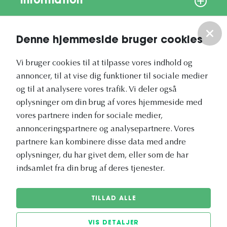
Information
Om os
Denne hjemmeside bruger cookies
Vores nyhedsbrev
Vi bruger cookies til at tilpasse vores indhold og
annoncer, til at vise dig funktioner til sociale medier
og til at analysere vores trafik. Vi deler også
oplysninger om din brug af vores hjemmeside med
vores partnere inden for sociale medier,
annonceringspartnere og analysepartnere. Vores
Vetapotek.dk er en del af
partnere kan kombinere disse data med andre
Evidensia
oplysninger, du har givet dem, eller som de har
Dyresundhedspleje
indsamlet fra din brug af deres tjenester.
TILLAD ALLE
VIS DETALJER