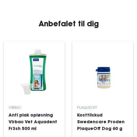
Anbefalet til dig
VIRBAC
PLAQUEOFF
Anti plak opløsning
Kosttilskud
Virbac Vet Aquadent
Swedencare Proden
Fr3sh 500 ml
PlaqueOff Dog 60 g