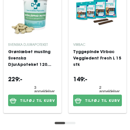
SVENSKA DJURAPOTEKET
VIRBAC
Grønlæbet musling
Tyggepinde Virbac
Svenska
Veggiedent Fresh L 15
DjurApoteket 120
stk
tabletter
229:-
149:-
TILFØJ TIL KURV
TILFØJ TIL KURV