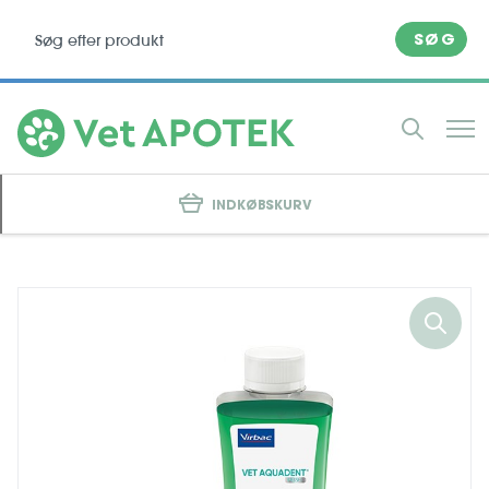
SØG
INDKØBSKURV