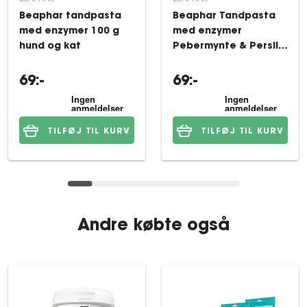
Beaphar tandpasta
Beaphar Tandpasta
med enzymer 100 g
med enzymer
hund og kat
Pebermynte & Persille
100 g hund & kat
69:-
69:-
TILFØJ TIL KURV
TILFØJ TIL KURV
Andre købte også