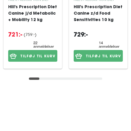
Hill's Prescription Diet
Hill's Prescription Diet
Canine j/d Metabolic
Canine z/d Food
+ Mobility 12 kg
Sensitivities 10 kg
(759:-)
721:-
729:-
TILFØJ TIL KURV
TILFØJ TIL KURV