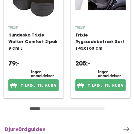
TRIXIE
TRIXIE
Hundesko Trixie
Trixie
Walker Comfort 2-pak
Rygsædebetræk Sort
9 cm L
145x160 cm
79:-
205:-
TILFØJ TIL KURV
TILFØJ TIL KURV
Djurvårdguiden