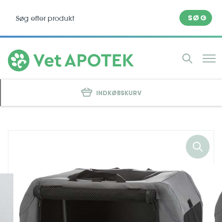
SØG
INDKØBSKURV