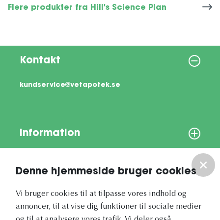
Flere produkter fra Hill's Science Plan
Kontakt
kundservice@vetapotek.se
Information
Om os
Denne hjemmeside bruger cookies
Vores nyhedsbrev
Vi bruger cookies til at tilpasse vores indhold og
annoncer, til at vise dig funktioner til sociale medier
og til at analysere vores trafik. Vi deler også