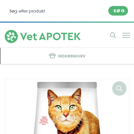
SØG
INDKØBSKURV