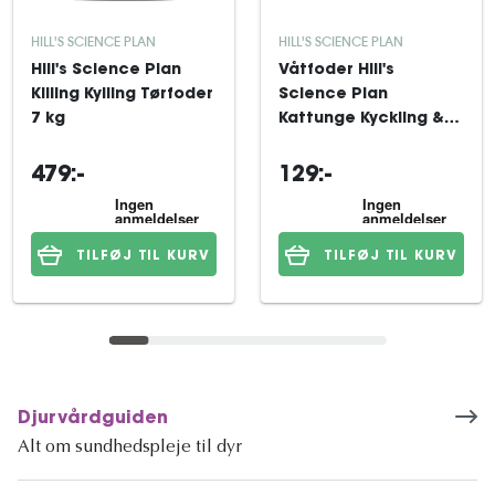
HILL'S SCIENCE PLAN
HILL'S SCIENCE PLAN
Hill's Science Plan
Våtfoder Hill's
Killing Kylling Tørfoder
Science Plan
7 kg
Kattunge Kyckling &
Havsfisk 12x85 g
479:-
129:-
TILFØJ TIL KURV
TILFØJ TIL KURV
Djurvårdguiden
Alt om sundhedspleje til dyr