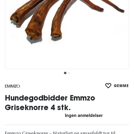
EMMZO
GEMME
Hundegodbidder Emmzo
Griseknorre 4 stk.
Emmzo Griseknorre – Naturligt og smagfuldt tyg til