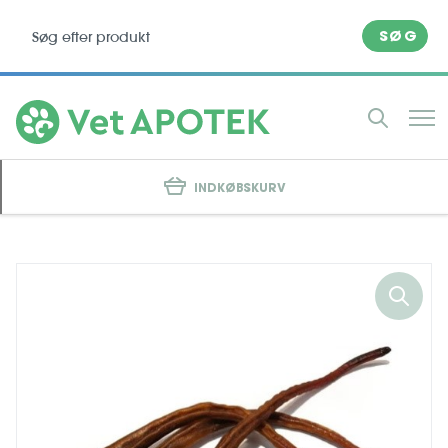
SØG
INDKØBSKURV