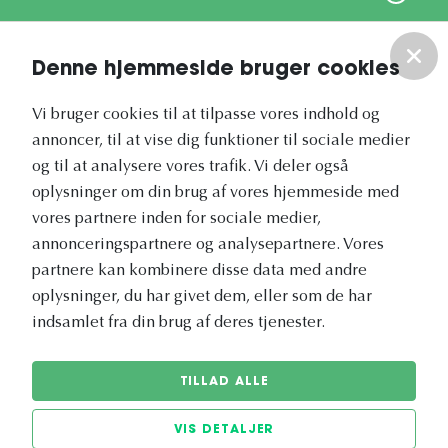
Om os
Denne hjemmeside bruger cookies
Vores nyhedsbrev
Vi bruger cookies til at tilpasse vores indhold og
annoncer, til at vise dig funktioner til sociale medier
og til at analysere vores trafik. Vi deler også
oplysninger om din brug af vores hjemmeside med
vores partnere inden for sociale medier,
annonceringspartnere og analysepartnere. Vores
Vetapotek.dk er en del af
partnere kan kombinere disse data med andre
Evidensia
oplysninger, du har givet dem, eller som de har
Dyresundhedspleje
indsamlet fra din brug af deres tjenester.
TILLAD ALLE
VIS DETALJER