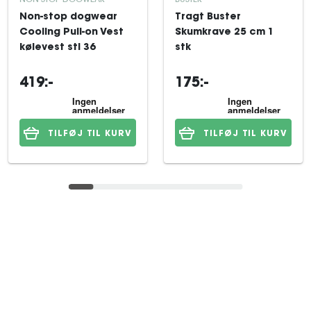
Non-stop dogwear
Tragt Buster
Cooling Pull-on Vest
Skumkrave 25 cm 1
kølevest stl 36
stk
419:-
175:-
TILFØJ TIL KURV
TILFØJ TIL KURV