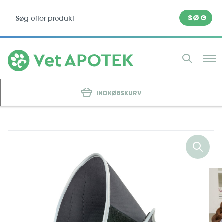
SØG
INDKØBSKURV