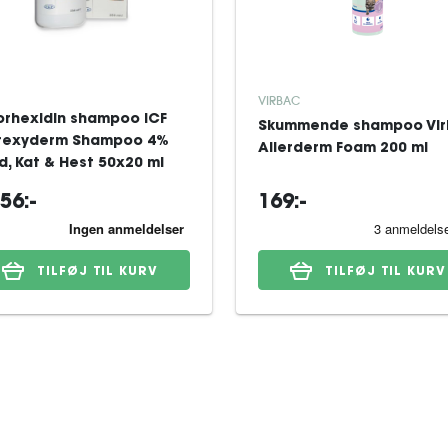
VIRBAC
orhexidin shampoo ICF
Skummende shampoo Vi
rexyderm Shampoo 4%
Allerderm Foam 200 ml
d, Kat & Hest 50x20 ml
56:-
169:-
TILFØJ TIL KURV
TILFØJ TIL KURV