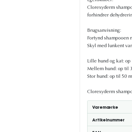
Egenskaber:
Clorexyderm shampoo
forhindrer dehydreri
Brugsanvisning:
Fortynd shampooen 
Skyl med lunkent vand
Lille hund og kat: o
Mellem hund: op til
Stor hund: op til 50
Clorexyderm shampoo
Varemærke
Artikelnummer