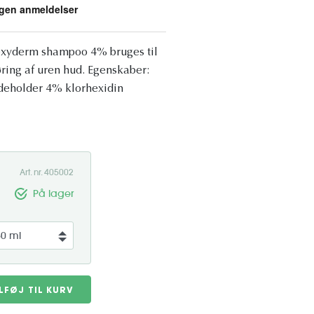
rexyderm shampoo 4% bruges til
øring af uren hud. Egenskaber:
deholder 4% klorhexidin
Art. nr. 405002
På lager
ILFØJ TIL KURV