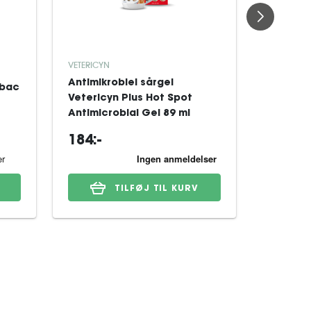
VETERICYN
DOUXO
Antimikrobiel sårgel
rbac
Shampo
Vetericyn Plus Hot Spot
Pyo 200
Antimicrobial Gel 89 ml
184:-
146:-
TILFØJ TIL KURV