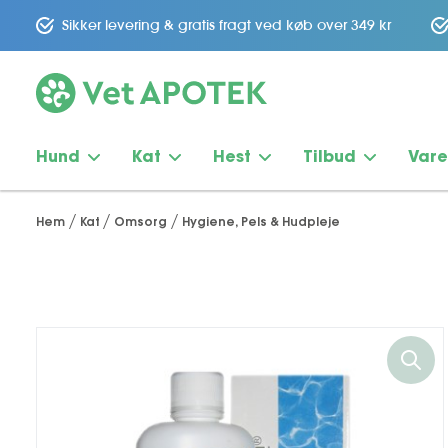
Sikker levering & gratis fragt ved køb over 349 kr
Hund
Kat
Hest
Tilbud
Var
Hem
Kat
Omsorg
Hygiene, Pels & Hudpleje