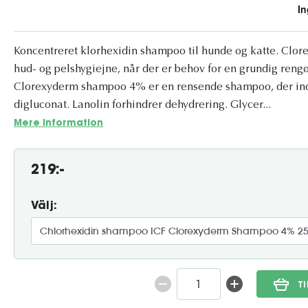
Koncentreret klorhexidin shampoo til hunde og katte. Clo
hud- og pelshygiejne, når der er behov for en grundig reng
Clorexyderm shampoo 4% er en rensende shampoo, der in
digluconat. Lanolin forhindrer dehydrering. Glycer...
Mere information
219:-
Välj:
T