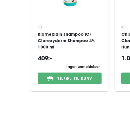
ICF
ICF
Klorhexidin shampoo ICF
Chl
Clorexyderm Shampoo 4%
Clo
1000 ml
Hun
409:-
1.0
TILFØJ TIL KURV