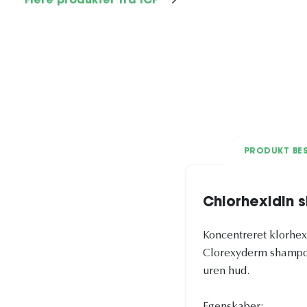
Flere produkter fra ICF
PRODUKT BES
Chlorhexidin
Koncentreret klorhex
Clorexyderm shampoo 
uren hud.