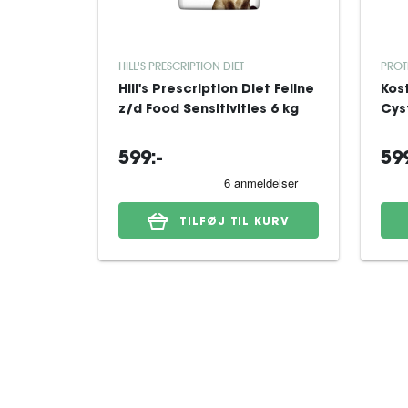
HILL'S PRESCRIPTION DIET
PROT
Hill's Prescription Diet Feline
Kos
z/d Food Sensitivities 6 kg
Cys
599:-
599
TILFØJ TIL KURV