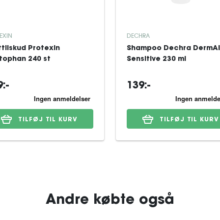
EXIN
DECHRA
ttilskud Protexin
Shampoo Dechra DermAl
tophan 240 st
Sensitive 230 ml
:-
139:-
TILFØJ TIL KURV
TILFØJ TIL KURV
Andre købte også