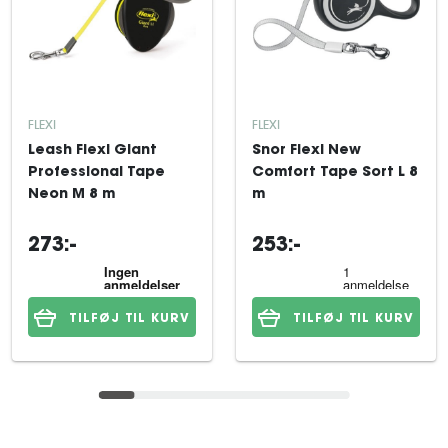
FLEXI
FLEXI
Leash Flexi Giant
Snor Flexi New
Professional Tape
Comfort Tape Sort L 8
Neon M 8 m
m
273:-
253:-
TILFØJ TIL KURV
TILFØJ TIL KURV