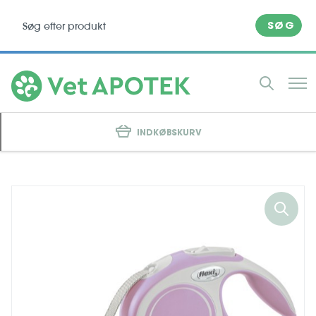
SØG
INDKØBSKURV