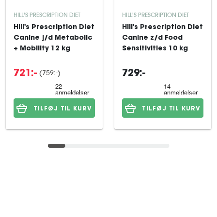
HILL'S PRESCRIPTION DIET
HILL'S PRESCRIPTION DIET
Hill's Prescription Diet
Hill's Prescription Diet
Canine j/d Metabolic
Canine z/d Food
+ Mobility 12 kg
Sensitivities 10 kg
(759:-)
721:-
729:-
TILFØJ TIL KURV
TILFØJ TIL KURV