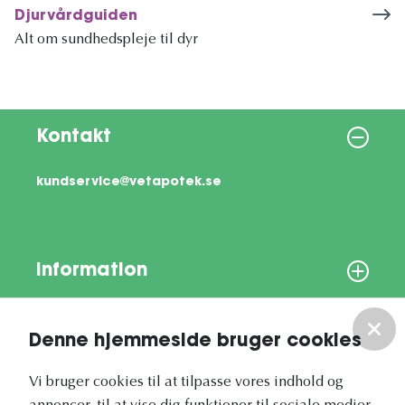
Djurvårdguiden
Alt om sundhedspleje til dyr
Kontakt
kundservice@vetapotek.se
Information
Om os
Denne hjemmeside bruger cookies
Vores nyhedsbrev
Vi bruger cookies til at tilpasse vores indhold og