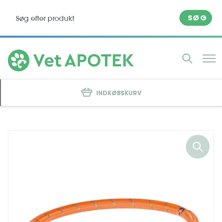
SØG
INDKØBSKURV