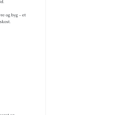
id.
re og byg – et
skost.