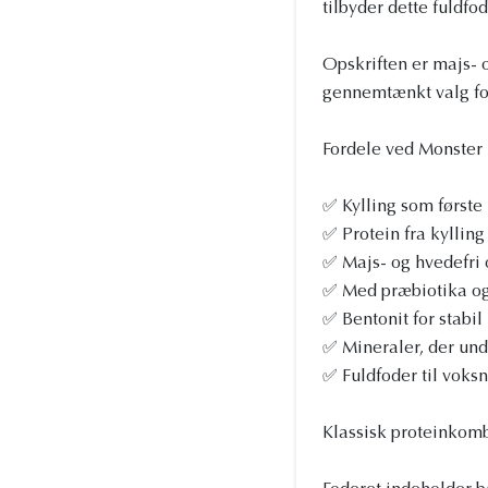
tilbyder dette fuldfo
Opskriften er majs- 
gennemtænkt valg for
Fordele ved Monster 
✅ Kylling som første
✅ Protein fra kyllin
✅ Majs- og hvedefri 
✅ Med præbiotika og
✅ Bentonit for stabi
✅ Mineraler, der und
✅ Fuldfoder til voks
Klassisk proteinkom