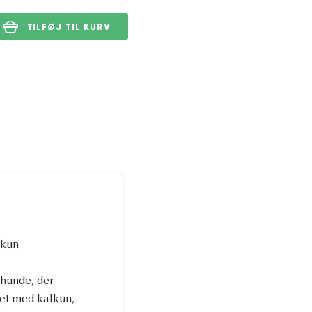
TILFØJ TIL KURV
lkun
 hunde, der
ret med kalkun,