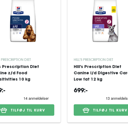
S PRESCRIPTION DIET
HILL'S PRESCRIPTION DIET
's Prescription Diet
Hill's Prescription Diet
ine z/d Food
Canine i/d Digestive Ca
itivities 10 kg
Low fat 12 kg
:-
699:-
TILFØJ TIL KURV
TILFØJ TIL KURV