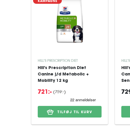
KAMPAGNE
HILL'S PRESCRIPTION DIET
HILL'
Hill's Prescription Diet
Hill
Canine j/d Metabolic +
Can
Mobility 12 kg
Sens
(759:-)
721:-
729
TILFØJ TIL KURV