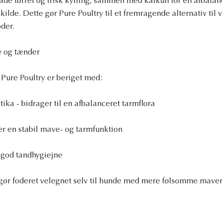
åde tørret og frisk kylling, sammen med kalkun for en afbalan
ilde. Dette gør Pure Poultry til et fremragende alternativ til
oder.
me og tænder
Pure Poultry er beriget med:
ika - bidrager til en afbalanceret tarmflora
ter en stabil mave- og tarmfunktion
 god tandhygiejne
ør foderet velegnet selv til hunde med mere følsomme maver