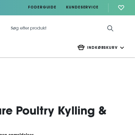
FODERGUIDE
KUNDESERVICE
INDKØBSKURV
re Poultry Kylling &