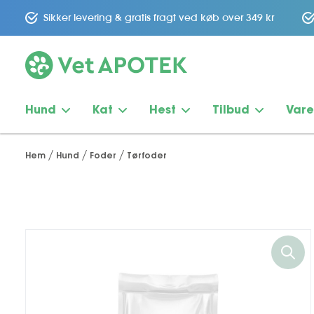
Sikker levering & gratis fragt ved køb over 349 kr
Hund
Kat
Hest
Tilbud
Var
Hem
Hund
Foder
Tørfoder