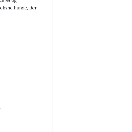
ceret og
 voksne hunde, der
.