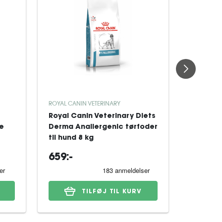
ROYAL CANIN VETERINARY
ROYAL CAN
Royal Canin Veterinary Diets
Royal Ca
re
Derma Anallergenic tørfoder
Derma H
til hund 8 kg
Dog tørf
659:-
329:-
TILFØJ TIL KURV