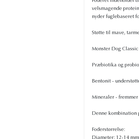
Foderet indeholder b
velsmagende proteink
nyder fuglebaseret f
Støtte til mave, tar
Monster Dog Classic 
Præbiotika og probiot
Bentonit - understøt
Mineraler - fremmer
Denne kombination g
Foderstørrelse:
Diameter: 12-14 mm