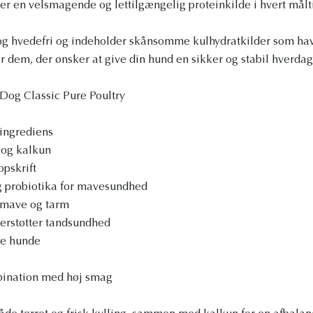
der en velsmagende og lettilgængelig proteinkilde i hvert målt
og hvedefri og indeholder skånsomme kulhydratkilder som hav
 dem, der ønsker at give din hund en sikker og stabil hverdag
Dog Classic Pure Poultry
 ingrediens
g og kalkun
opskrift
 probiotika for mavesundhed
l mave og tarm
erstøtter tandsundhed
ne hunde
bination med høj smag