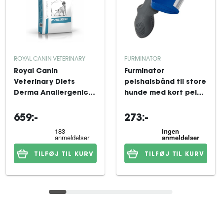
ROYAL CANIN VETERINARY
FURMINATOR
Royal Canin
Furminator
Veterinary Diets
pelshalsbånd til store
Derma Anallergenic
hunde med kort pels
tørfoder til hund 8 kg
Blå
659:-
273:-
TILFØJ TIL KURV
TILFØJ TIL KURV