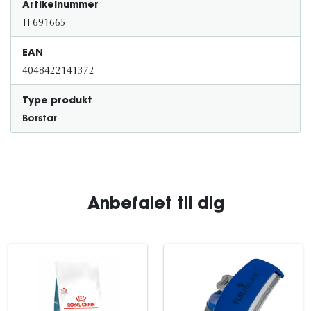
Artikelnummer
TF691665
EAN
4048422141372
Type produkt
Borstar
Anbefalet til dig