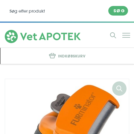
SØG
INDKØBSKURV