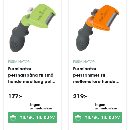
FURMINATOR
FURMINATOR
Furminator
Furminator
pelshalsbånd til små
pelstrimmer til
hunde med lang pels
mellemstore hunde
Grøn
med lang pels Orange
177:-
219:-
TILFØJ TIL KURV
TILFØJ TIL KURV