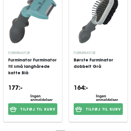
FURMINATOR
FURMINATOR
Furminator Furminator
Børste Furminator
til små langhårede
dobbelt Grå
katte Blå
177:-
164:-
TILFØJ TIL KURV
TILFØJ TIL KURV