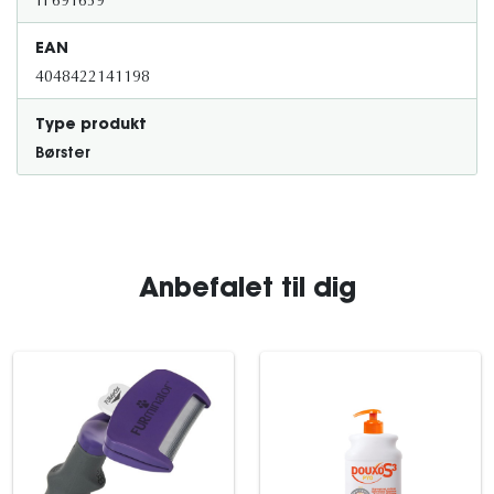
TF691659
EAN
4048422141198
Type produkt
Børster
Anbefalet til dig