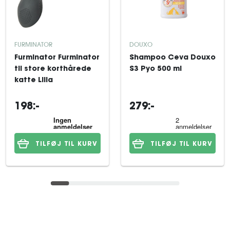
FURMINATOR
DOUXO
Furminator Furminator
Shampoo Ceva Douxo
til store korthårede
S3 Pyo 500 ml
katte Lilla
198:-
279:-
TILFØJ TIL KURV
TILFØJ TIL KURV