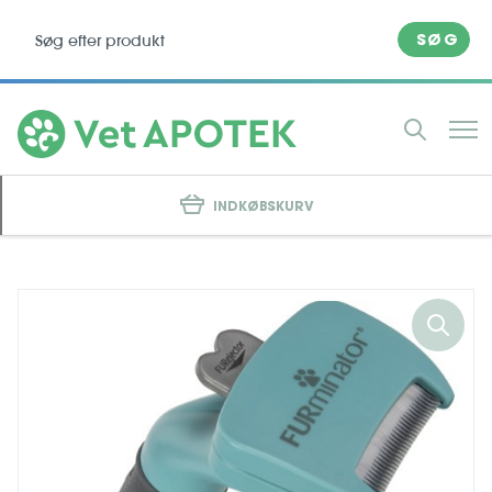
SØG
INDKØBSKURV