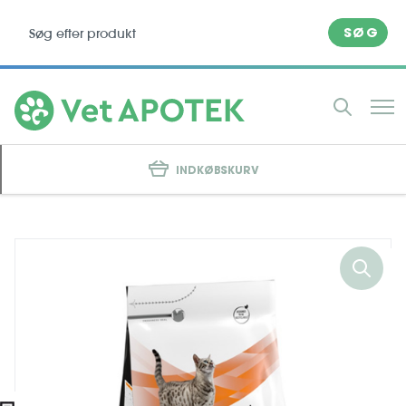
SØG
INDKØBSKURV