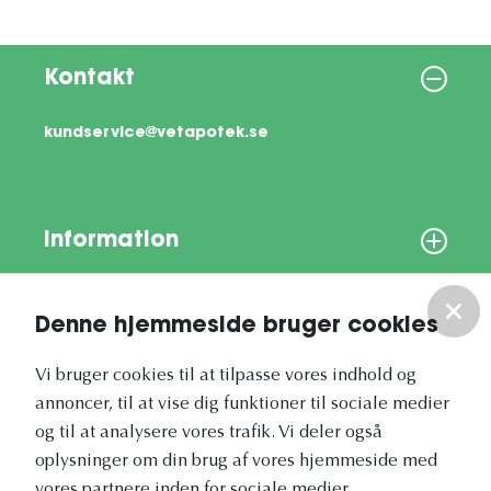
Kontakt
kundservice@vetapotek.se
Information
Om os
Denne hjemmeside bruger cookies
Vores nyhedsbrev
Vi bruger cookies til at tilpasse vores indhold og
annoncer, til at vise dig funktioner til sociale medier
og til at analysere vores trafik. Vi deler også
oplysninger om din brug af vores hjemmeside med
vores partnere inden for sociale medier,