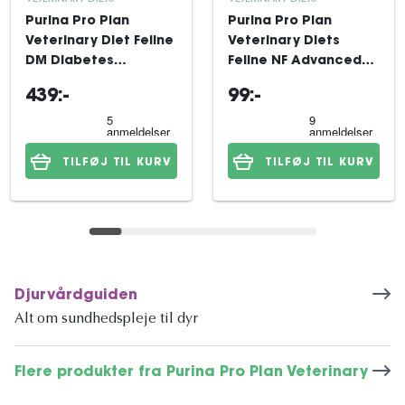
Purina Pro Plan
Purina Pro Plan
Veterinary Diet Feline
Veterinary Diets
DM Diabetes
Feline NF Advanced
Management 5 kg
Renal Function
439:-
99:-
Salmon wet 10x85 g
TILFØJ TIL KURV
TILFØJ TIL KURV
Djurvårdguiden
Alt om sundhedspleje til dyr
Flere produkter fra Purina Pro Plan Veterinary