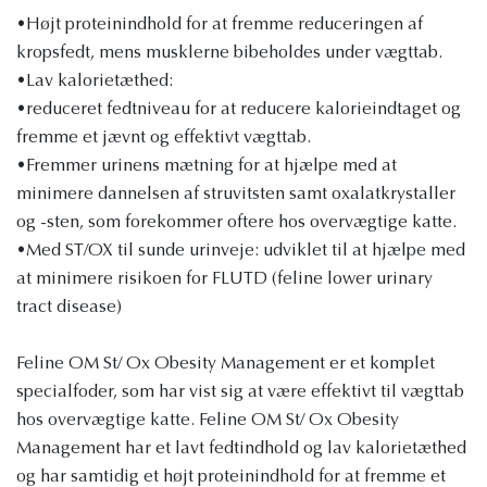
•Højt proteinindhold for at fremme reduceringen af
kropsfedt, mens musklerne bibeholdes under vægttab.
•Lav kalorietæthed:
•reduceret fedtniveau for at reducere kalorieindtaget og
fremme et jævnt og effektivt vægttab.
•Fremmer urinens mætning for at hjælpe med at
minimere dannelsen af struvitsten samt oxalatkrystaller
og -sten, som forekommer oftere hos overvægtige katte.
•Med ST/OX til sunde urinveje: udviklet til at hjælpe med
at minimere risikoen for FLUTD (feline lower urinary
tract disease)
Feline OM St/ Ox Obesity Management er et komplet
specialfoder, som har vist sig at være effektivt til vægttab
hos overvægtige katte. Feline OM St/ Ox Obesity
Management har et lavt fedtindhold og lav kalorietæthed
og har samtidig et højt proteinindhold for at fremme et