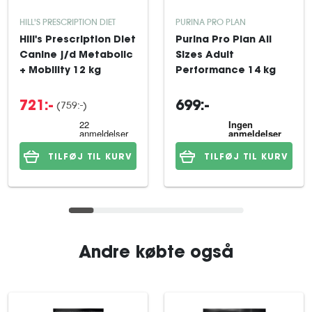
HILL'S PRESCRIPTION DIET
PURINA PRO PLAN
Hill's Prescription Diet
Purina Pro Plan All
Canine j/d Metabolic
Sizes Adult
+ Mobility 12 kg
Performance 14 kg
(759:-)
721:-
699:-
TILFØJ TIL KURV
TILFØJ TIL KURV
Andre købte også