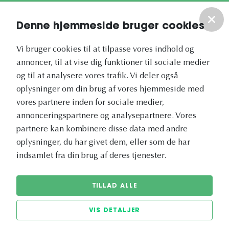
Om os
Denne hjemmeside bruger cookies
Vores nyhedsbrev
Vi bruger cookies til at tilpasse vores indhold og
annoncer, til at vise dig funktioner til sociale medier
og til at analysere vores trafik. Vi deler også
oplysninger om din brug af vores hjemmeside med
vores partnere inden for sociale medier,
annonceringspartnere og analysepartnere. Vores
Vetapotek.dk er en del af
partnere kan kombinere disse data med andre
Evidensia
oplysninger, du har givet dem, eller som de har
Dyresundhedspleje
indsamlet fra din brug af deres tjenester.
TILLAD ALLE
VIS DETALJER
© 2026 Vetapotek