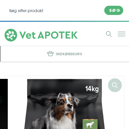
SØG
INDKØBSKURV