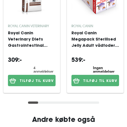
ROYAL CANIN VETERINARY
ROYAL CANIN
Royal Canin
Royal Canin
Veterinary Diets
Megapack Sterilised
Gastrointestinal
Jelly Adult vådfoder
Kitten tørfoder til kat
til kat 48x85 g
2 kg
309:-
539:-
TILFØJ TIL KURV
TILFØJ TIL KURV
Andre købte også