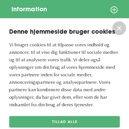
Information
Om os
Denne hjemmeside bruger cookies
Vores nyhedsbrev
Vi bruger cookies til at tilpasse vores indhold og
annoncer, til at vise dig funktioner til sociale medier
og til at analysere vores trafik. Vi deler også
oplysninger om din brug af vores hjemmeside med
vores partnere inden for sociale medier,
annonceringspartnere og analysepartnere. Vores
Vetapotek.dk er en del af
partnere kan kombinere disse data med andre
Evidensia
oplysninger, du har givet dem, eller som de har
Dyresundhedspleje
indsamlet fra din brug af deres tjenester.
TILLAD ALLE