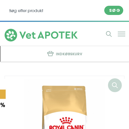
SØG
INDKØBSKURV