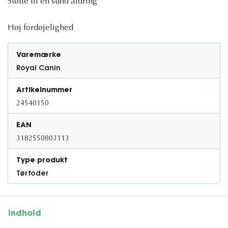
Støtte til en sund aldring
Høj fordøjelighed
Varemærke
Royal Canin
Artikelnummer
24540150
EAN
3182550803113
Type produkt
Tørfoder
Indhold