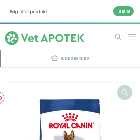
SØG
INDKØBSKURV