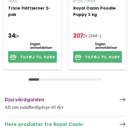
TRIXIE
ROYAL CANIN
Trixie Flåtfjerner 2-
Royal Canin Poodle
pak
Puppy 3 kg
(244:-)
34:-
207:-
TILFØJ TIL KURV
TILFØJ TIL KURV
Djurvårdguiden
Alt om sundhedspleje til dyr
Flere produkter fra Royal Canin