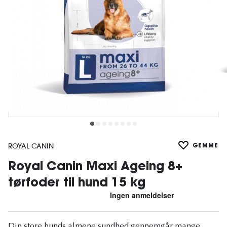
ROYAL CANIN
GEMME
Royal Canin Maxi Ageing 8+
tørfoder til hund 15 kg
Din store hunds almene sundhed gennemgår mange