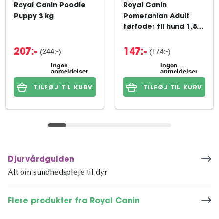
Royal Canin Poodle
Royal Canin
Puppy 3 kg
Pomeranian Adult
tørfoder til hund 1,5
kg
(244:-)
(174:-)
207:-
147:-
TILFØJ TIL KURV
TILFØJ TIL KURV
Djurvårdguiden
Alt om sundhedspleje til dyr
Flere produkter fra Royal Canin