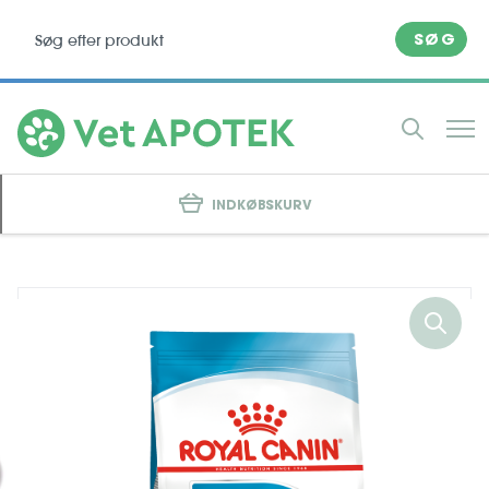
SØG
INDKØBSKURV