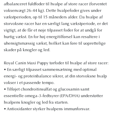
afbalanceret fuldfoder til hvalpe af store racer (forventet
voksenvægt 26-44 kg). Dette hvalpefoder gives under
vækstperioden, op til 15 måneders alder. Da hvalpe af
storvoksne racer har en særligt lang vækstperiode, er det
vigtigt, at de får et nøje tilpasset foder for at undgå for
hurtig vækst. En for høj energitilførsel kan resultere i
uhensigtsmæssig vækst, hvilket kan føre til uoprettelige
skader på knogler og led.
Royal Canin Maxi Puppy tørfoder til hvalpe af store racer:
• En særligt tilpasset sammensætning med optimal
energi- og proteinbalance sikrer, at din storvoksne hvalp
vokser i et passende tempo.
• Tilføjet chondroitinsulfat og glucosamin samt
essentielle omega-3-fedtsyrer (EPA/DHA) understøtter
hvalpens knogler og led fra starten.
• Antioxidanter styrker hvalpens immunforsvar.