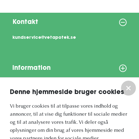
Kontakt
kundservice@vetapotek.se
Information
Om os
Denne hjemmeside bruger cookies
Vores nyhedsbrev
Vi bruger cookies til at tilpasse vores indhold og
annoncer, til at vise dig funktioner til sociale medier
og til at analysere vores trafik. Vi deler også
oplysninger om din brug af vores hjemmeside med
vores partnere inden for sociale medier,